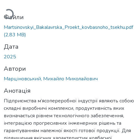
Вантажиться...
Файли
Martsinovskyi_Bakalavrska_Proekt_kovbasnoho_tsekhu.pdf
(2,83 MB)
Дата
2025
Автори
Марціновський, Михайло Миколайович
Анотація
Підприємства м’ясопереробної індустрії являють собою
складні виробничі комплекси, продуктивність яких
визначається рівнем технологічного забезпечення,
інтеграцією прогресивних інженерних рішень та
гарантуванням належної якості готової продукції. Для
підвищення якісних характеристик ковбасної