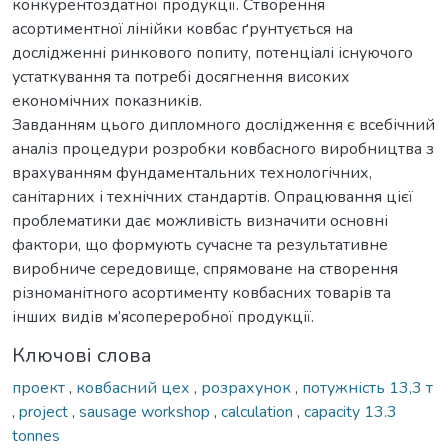
конкурентоздатної продукції. Створення
асортиментної лінійки ковбас ґрунтується на
дослідженні ринкового попиту, потенціалі існуючого
устаткування та потребі досягнення високих
економічних показників.
Завданням цього дипломного дослідження є всебічний
аналіз процедури розробки ковбасного виробництва з
врахуванням фундаментальних технологічних,
санітарних і технічних стандартів. Опрацювання цієї
проблематики дає можливість визначити основні
фактори, що формують сучасне та результативне
виробниче середовище, спрямоване на створення
різноманітного асортименту ковбасних товарів та
інших видів м’ясопереробної продукції.
Ключові слова
проект
,
ковбасний цех
,
розрахунок
,
потужність 13,3 т
,
project
,
sausage workshop
,
calculation
,
capacity 13.3
tonnes