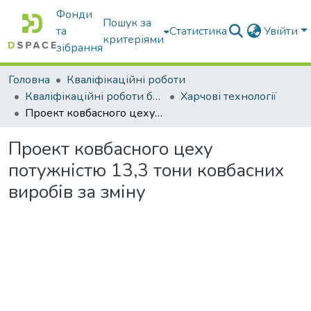
Фонди
Пошук за
та
Статистика
Увійти
критеріями
зібрання
Головна
Кваліфікаційні роботи
Кваліфікаційні роботи бакалаврів
Харчові технології
Проект ковбасного цеху потужністю 13,3 тони ковбасних виробів за зміну
Проект ковбасного цеху
потужністю 13,3 тони ковбасних
виробів за зміну