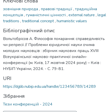
Ключові слова
зовнішня природа
,
правові традиції
,
традиційна
концепція
,
гуманістичні цінності
,
external nature
,
legal
traditions
,
traditional concept
,
humanistic values
Бібліографічний опис
Вольтобрісов А. Філософія покарання: справедливість
чи репресії // Проблеми юридичної науки очима
молодих науковців : збірник наукових праць XVIII
Всеукраїнської науково-практичної онлайн-
конференції (м. Київ, 17 жовтня 2024 року) – Київ :
НУБІП України, 2024. - С. 79-81.
URI
https://dglib.nubip.edu.ua/handle/123456789/14289
Зібрання
Тези конференцій - 2024