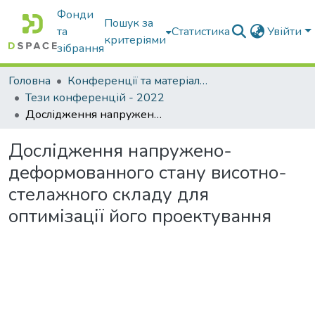
Фонди
Пошук за
та
Статистика
Увійти
критеріями
зібрання
Головна
Конференції та матеріали конференцій
Тези конференцій - 2022
Дослідження напружено-деформованного стану висотно-стелажного складу для оптимізації його проектування
Дослідження напружено-
деформованного стану висотно-
стелажного складу для
оптимізації його проектування