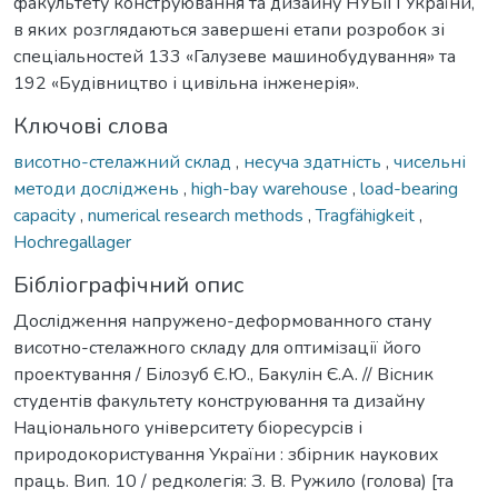
факультету конструювання та дизайну НУБіП України,
в яких розглядаються завершені етапи розробок зі
спеціальностей 133 «Галузеве машинобудування» та
192 «Будівництво і цивільна інженерія».
Ключові слова
висотно-стелажний склад
,
несуча здатність
,
чисельні
методи досліджень
,
high-bay warehouse
,
load-bearing
capacity
,
numerical research methods
,
Tragfähigkeit
,
Hochregallager
Бібліографічний опис
Дослідження напружено-деформованного стану
висотно-стелажного складу для оптимізації його
проектування / Білозуб Є.Ю., Бакулін Є.А. // Вісник
студентів факультету конструювання та дизайну
Національного університету біоресурсів і
природокористування України : збірник наукових
праць. Вип. 10 / редколегія: З. В. Ружило (голова) [та