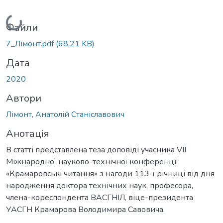
Вантажиться...
Файли
7_Лімонт.pdf
(68,21 KB)
Дата
2020
Автори
Лімонт, Анатолій Станіславович
Анотація
В статті представлена теза доповіді учасника VIІ
Міжнародної науково-технічної конференції
«Крамаровські читання» з нагоди 113-ї річниці від дня
народження доктора технічних наук, професора,
члена-кореспондента ВАСГНІЛ, віце-президента
УАСГН Крамарова Володимира Савовича.