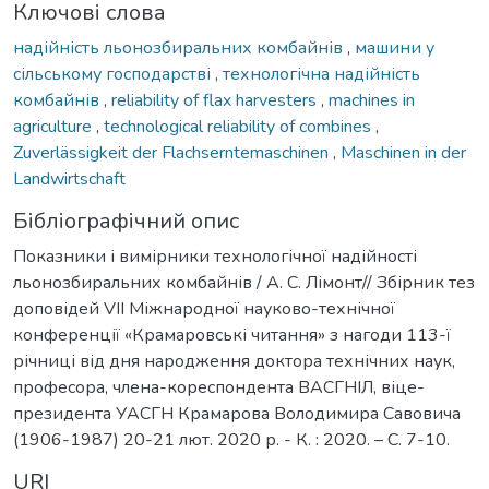
Ключові слова
надійність льонозбиральних комбайнів
,
машини у
сільському господарстві
,
технологічна надійність
комбайнів
,
reliability of flax harvesters
,
machines in
agriculture
,
technological reliability of combines
,
Zuverlässigkeit der Flachserntemaschinen
,
Maschinen in der
Landwirtschaft
Бібліографічний опис
Показники і вимірники технологічної надійності
льонозбиральних комбайнів / А. С. Лімонт// Збірник тез
доповідей VIІ Міжнародної науково-технічної
конференції «Крамаровські читання» з нагоди 113-ї
річниці від дня народження доктора технічних наук,
професора, члена-кореспондента ВАСГНІЛ, віце-
президента УАСГН Крамарова Володимира Савовича
(1906-1987) 20-21 лют. 2020 р. - К. : 2020. – С. 7-10.
URI