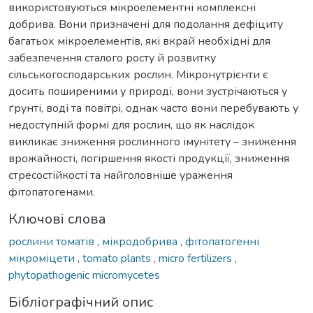
використовуються мікроелементні комплексні
добрива. Вони призначені для подолання дефіциту
багатьох мікроелементів, які вкрай необхідні для
забезпечення сталого росту й розвитку
сільськогосподарських рослин. Мікронутрієнти є
досить поширеними у природі, вони зустрічаються у
ґрунті, воді та повітрі, однак часто вони перебувають у
недоступній формі для рослин, що як наслідок
викликає зниження рослинного імунітету – зниження
врожайності, погіршення якості продукції, зниження
стресостійкості та найголовніше ураження
фітопатогенами.
Ключові слова
рослини томатів
,
мікродобрива
,
фітопатогенні
мікроміцети
,
tomato plants
,
micro fertilizers
,
phytopathogenic micromycetes
Бібліографічний опис