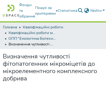
Фонди
Пошук за
та
Статистика
Увійти
критеріями
зібрання
Головна
Кваліфікаційні роботи
Кваліфікаційні роботи магістрів
ОПП "Екологічна біотехнологія та біоенергетика"
Визначення чутливості фітопатогенних мікроміцетів до мікроелементного комплексного добрива
Визначення чутливості
фітопатогенних мікроміцетів до
мікроелементного комплексного
добрива