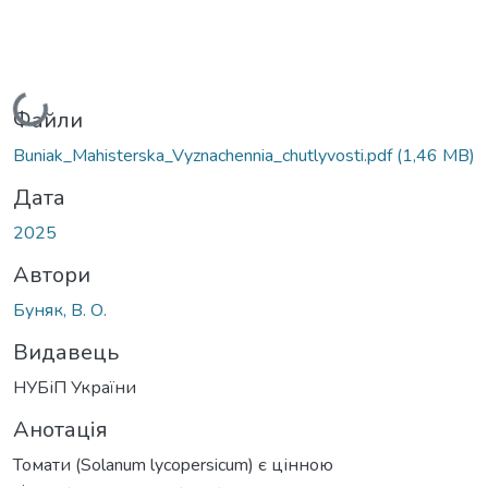
Вантажиться...
Файли
Buniak_Mahisterska_Vyznachennia_chutlyvosti.pdf
(1,46 MB)
Дата
2025
Автори
Буняк, В. О.
Видавець
НУБіП України
Анотація
Томати (Solanum lycopersicum) є цінною