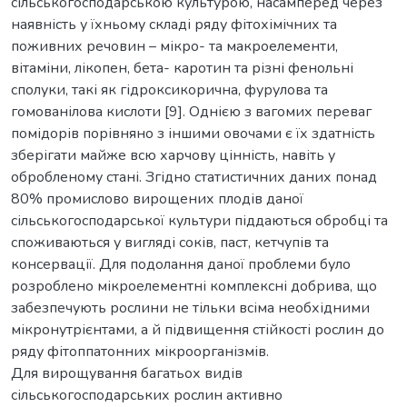
сільськогосподарською культурою, насамперед через
наявність у їхньому складі ряду фітохімічних та
поживних речовин – мікро- та макроелементи,
вітаміни, лікопен, бета- каротин та різні фенольні
сполуки, такі як гідроксикорична, фурулова та
гомованілова кислоти [9]. Однією з вагомих переваг
помідорів порівняно з іншими овочами є їх здатність
зберігати майже всю харчову цінність, навіть у
обробленому стані. Згідно статистичних даних понад
80% промислово вирощених плодів даної
сільськогосподарської культури піддаються обробці та
споживаються у вигляді соків, паст, кетчупів та
консервації. Для подолання даної проблеми було
розроблено мікроелементні комплексні добрива, що
забезпечують рослини не тільки всіма необхідними
мікронутрієнтами, а й підвищення стійкості рослин до
ряду фітоппатонних мікроорганізмів.
Для вирощування багатьох видів
сільськогосподарських рослин активно