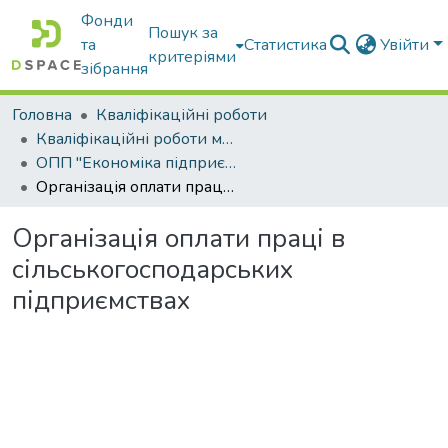
Фонди
Пошук за
та
Статистика
Увійти
критеріями
зібрання
Головна
Кваліфікаційні роботи
Кваліфікаційні роботи магістрів
ОПП "Економіка підприємства"
Організація оплати праці в сільськогосподарських підприємствах
Організація оплати праці в
сільськогосподарських
підприємствах