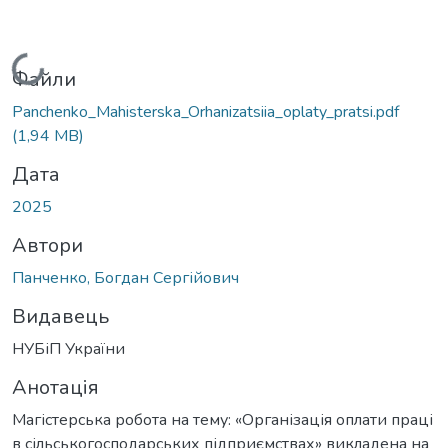
Вантажиться...
Файли
Panchenko_Mahisterska_Orhanizatsiia_oplaty_pratsi.pdf
(1,94 MB)
Дата
2025
Автори
Панченко, Богдан Сергійович
Видавець
НУБіП України
Анотація
Магістерська робота на тему: «Організація оплати праці
в сільськогосподарських підприємствах» викладена на