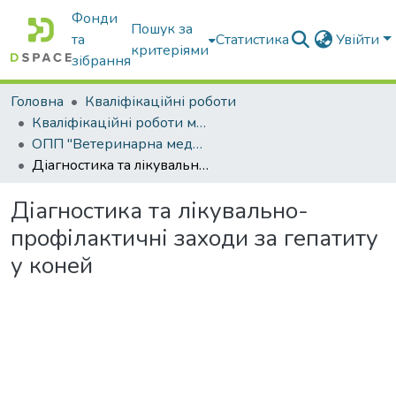
Фонди
Пошук за
та
Статистика
Увійти
критеріями
зібрання
Головна
Кваліфікаційні роботи
Кваліфікаційні роботи магістрів
ОПП "Ветеринарна медицина"
Діагностика та лікувально-профілактичні заходи за гепатиту у коней
Діагностика та лікувально-
профілактичні заходи за гепатиту
у коней