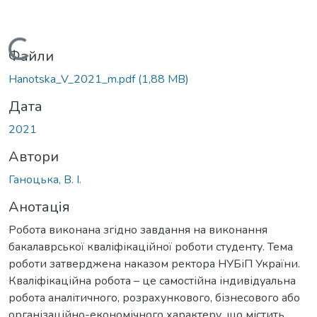
Вантажиться...
Файли
Hanotska_V_2021_m.pdf
(1,88 MB)
Дата
2021
Автори
Ганоцька, В. І.
Анотація
Робота виконана згідно завдання на виконання
бакалаврської кваліфікаційної роботи студенту. Тема
роботи затверджена наказом ректора НУБіП України.
Кваліфікаційна робота – це самостійна індивідуальна
робота аналітичного, розрахункового, бізнесового або
організаційно-економічного характеру, що містить