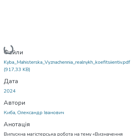
Вантажиться...
Файли
Kyba_Mahisterska_Vyznachennia_realnykh_koefitsiientiv.pdf
(917,33 KB)
Дата
2024
Автори
Киба, Олександр Іванович
Анотація
Випускна магістерська робота на тему «Визначення