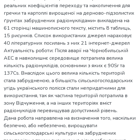
реальних коефіцієнтів переходу та накопичення для
гречки та картоплі вирощеної на дерново-підзолистих
ґрунтах забруднених радіонуклідами» викладена на
61 сторінці машинописного тексту, містить 8 таблиць,
15 рисунків. Список використаних джерел нараховує
40 літературних посилань з них 21 інтернет-джерел
Актуальність роботи: Після аварії на Чорнобильській
АЕС в навколишнє середовище потрапила велика
кількість радіонуклідів, основними з яких є 90Sr та
137Cs. Внаслідок цього велика кількість територій
стала забрудненою, а більшість сільськогосподарських
угідь українського полісся стали непридатними для
використання, так як частина територій потрапила в
зону Відчуження, а на інших територіях вміст
радіонуклідів перевищував допустимий рівень.
Дана робота направлена на визначення того, наскільки
безпечно, або небезпечно, вирощувати
сільськогосподарські культури на забруднених