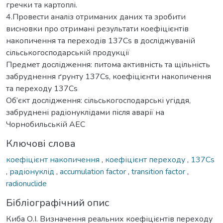
гречки та картоплі.
4.Провести аналіз отриманих даних та зробити
висновки про отримані результати коефіцієнтів
накопичення та переходів 137Cs в досліджуваній
сільськогосподарській продукції
Предмет дослідження: питома активність та щільність
забруднення ґрунту 137Сs, коефіцієнти накопичення
та переходу 137Cs
Об’єкт дослідження: сільськогосподарські угіддя,
забруднені радіонуклідами після аварії на
Чорнобильській АЕС
Ключові слова
коефіцієнт накопичення
,
коефіцієнт переходу
,
137Cs
,
радіонуклід
,
accumulation factor
,
transition factor
,
radionuclide
Бібліографічний опис
Киба О.І. Визначення реальних коефіцієнтів переходу