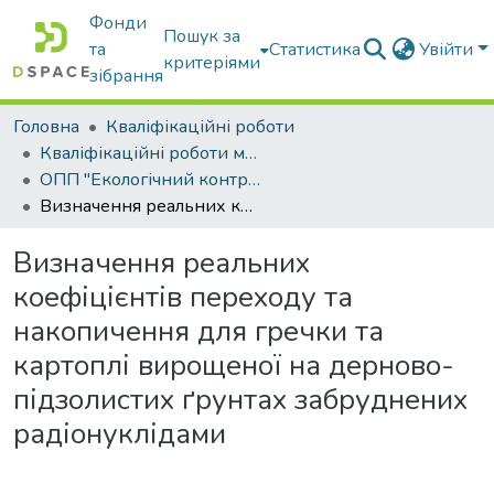
Фонди
Пошук за
та
Статистика
Увійти
критеріями
зібрання
Головна
Кваліфікаційні роботи
Кваліфікаційні роботи магістрів
ОПП "Екологічний контроль та аудит"
Визначення реальних коефіцієнтів переходу та накопичення для гречки та картоплі вирощеної на дерново-підзолистих ґрунтах забруднених радіонуклідами
Визначення реальних
коефіцієнтів переходу та
накопичення для гречки та
картоплі вирощеної на дерново-
підзолистих ґрунтах забруднених
радіонуклідами