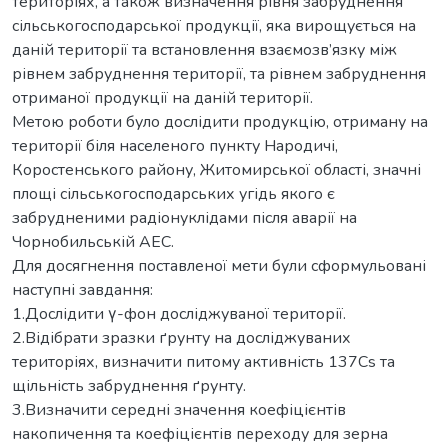
територіях, а також визначення рівня забруднення
сільськогосподарської продукції, яка вирощується на
даній території та встановлення взаємозв’язку між
рівнем забруднення території, та рівнем забруднення
отриманої продукції на даній території.
Метою роботи було дослідити продукцію, отриману на
території біля населеного пункту Народичі,
Коростенського району, Житомирської області, значні
площі сільськогосподарських угідь якого є
забрудненими радіонуклідами після аварії на
Чорнобильській АЕС.
Для досягнення поставленої мети були сформульовані
наступні завдання:
1.Дослідити γ-фон досліджуваної території.
2.Відібрати зразки ґрунту на досліджуваних
територіях, визначити питому активність 137Cs та
щільність забруднення ґрунту.
3.Визначити середні значення коефіцієнтів
накопичення та коефіцієнтів переходу для зерна