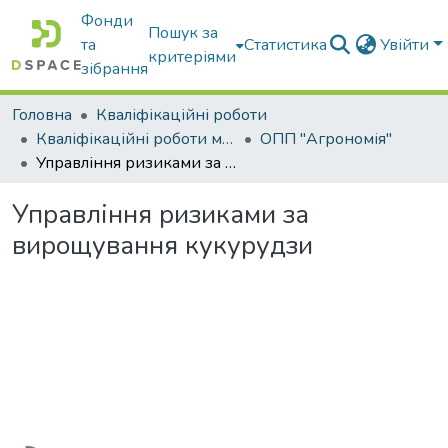
Фонди
Пошук за
та
Статистика
Увійти
критеріями
зібрання
Головна
Кваліфікаційні роботи
Кваліфікаційні роботи магістрів
ОПП "Агрономія"
Управління ризиками за вирощування кукурудзи
Управління ризиками за
вирощування кукурудзи
Вантажиться...