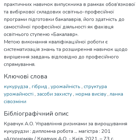
практичних навичок випускника в рамках обов’язкової
та вибіркової складових освітньо-професійної
програми підготовки бакалаврів, його здатність до
самостійної професійної діяльності як фахівця
освітнього ступеню «Бакалавр».
Метою виконання кваліфікаційної роботи є
систематизація знань та розширення навичок щодо
вирішення завдань відповідно до професійного
спрямування.
Ключові слова
кукурудза
,
гібрид
,
урожайність
,
структура
урожайності
,
засоби захисту
,
норма висіву
,
ланка
сівозміни
Бібліографічний опис
Кравчук А.О. Управління ризиками за вирощування
кукурудзи : дипломна робота ... магістра : 201
«Агрономія» / Кравчук А.О. - Київ, 2021. – 73 с.