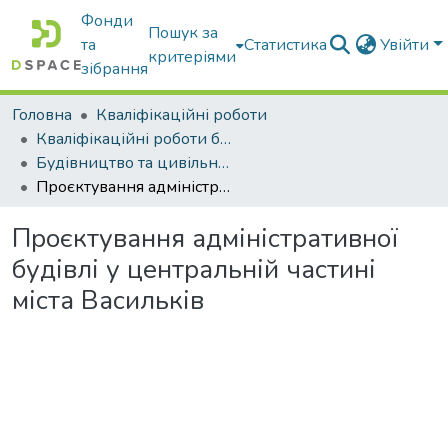
Фонди
Пошук за
та
Статистика
Увійти
критеріями
зібрання
Головна
Кваліфікаційні роботи
Кваліфікаційні роботи бакалаврів
Будівництво та цивільна інженерія
Проєктування адміністративної будівлі у центральній частині міста Васильків
Проєктування адміністративної
будівлі у центральній частині
міста Васильків