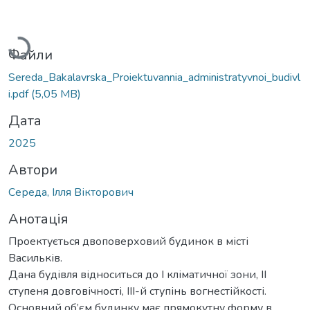
Вантажиться...
Файли
Sereda_Bakalavrska_Proiektuvannia_administratyvnoi_budivl
i.pdf
(5,05 MB)
Дата
2025
Автори
Середа, Ілля Вікторович
Анотація
Проектується двоповерховий будинок в місті
Васильків.
Дана будівля відноситься до I кліматичної зони, II
ступеня довговічності, III-й ступінь вогнестійкості.
Основний об’єм будинку має прямокутну форму в