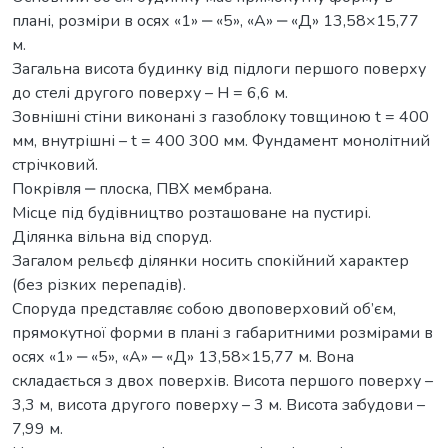
плані, розміри в осях «1» ‒ «5», «А» ‒ «Д» 13,58×15,77
м.
Загальна висота будинку від підлоги першого поверху
до стелі другого поверху – Н = 6,6 м.
Зовнішні стіни виконані з газоблоку товщиною t = 400
мм, внутрішні – t = 400 300 мм. Фундамент монолітний
стрічковий.
Покрівля ‒ плоска, ПВХ мембрана.
Місце під будівництво розташоване на пустирі.
Ділянка вільна від споруд.
Загалом рельєф ділянки носить спокійний характер
(без різких перепадів).
Споруда представляє собою двоповерховий об’єм,
прямокутної форми в плані з габаритними розмірами в
осях «1» ‒ «5», «А» ‒ «Д» 13,58×15,77 м. Вона
складається з двох поверхів. Висота першого поверху –
3,3 м, висота другого поверху – 3 м. Висота забудови –
7,99 м.