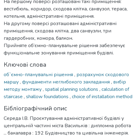
На першому поверсі розташовані такі приміщення:
вестибюль, коридор, сходова клітка, санвузол, тераса,
котельня, адміністративні приміщення.
На другому поверсі розташовані адміністративні
приміщення, сходова клітка, два санвузли, три
гардеробних, комора, балкон.
Прийняте об’ємно-планувальне рішення забезпечує
функціональне зонування приміщення будівлі.
Ключові слова
об`ємно-планувальні рішення
,
розрахунок сходового
маршу
,
фундаменти неглибокого закладання
,
вибір
методу монтажу
,
spatial planning solutions
,
calculation of
staircase
,
shallow foundations
,
choice of installation method
Бібліографічний опис
Середа І.В. Проєктування адміністративної будівлі у
центральній частині міста Васильків : дипломна робота
... бакалавра : 192 Будівництво та цивільна інженерія.