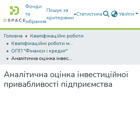
Фонди
Пошук за
та
Статистика
Увійти
критеріями
зібрання
Головна
Кваліфікаційні роботи
Кваліфікаційні роботи магістрів
ОПП "Фінанси і кредит"
Аналітична оцінка інвестиційної привабливості підприємства
Аналітична оцінка інвестиційної
привабливості підприємства
Вантажиться...