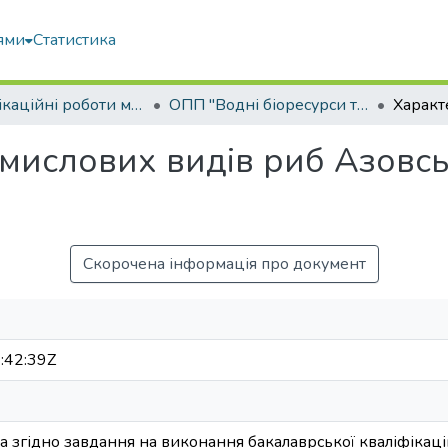
ями
Статистика
Кваліфікаційні роботи магістрів
ОПП "Водні біоресурси та аквакультура"
мислових видів риб Азовськ
Скорочена інформація про документ
:42:39Z
 згідно завдання на виконання бакалаврської кваліфікаці