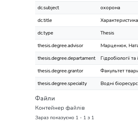
dc.subject
охорона
dc.title
Характеристика
dc.type
Thesis
thesis.degree.advisor
Марценюк, Ната
thesis.degree.departament
Гідробіології та 
thesis.degree.grantor
Факультет твар
thesis.degree.specialty
Водні біоресурс
Файли
Контейнер файлів
Зараз показуємо
1 - 1 з 1