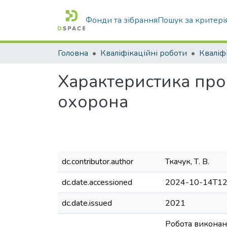
Фонди та зібрання
Пошук за критері
Головна
Кваліфікаційні роботи
Характеристика про
охорона
dc.contributor.author
Ткачук, Т. В.
dc.date.accessioned
2024-10-14T12
dc.date.issued
2021
Робота виконана