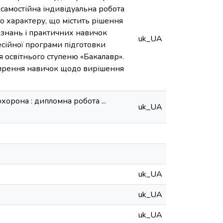
самостійна індивідуальна робота
о характеру, що містить рішення
 знань і практичних навичок
uk_UA
есійної програми підготовки
ця освітнього ступеню «Бакалавр».
ширення навичок щодо вирішення
хорона : дипломна робота ...
uk_UA
uk_UA
uk_UA
uk_UA