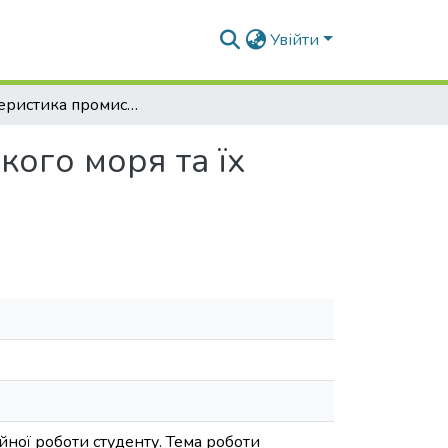
Увійти
Характеристика промислових видів риб Азовського моря та їх охорона
ого моря та їх
йної роботи студенту. Тема роботи