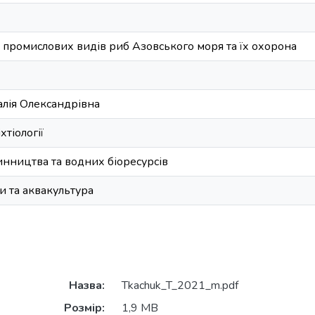
 промислових видів риб Азовського моря та їх охорона
лія Олександрівна
іхтіології
инництва та водних біоресурсів
и та аквакультура
Назва:
Tkachuk_T_2021_m.pdf
Розмір:
1,9 MB