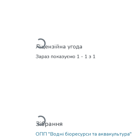
Вантажиться...
Ліцензійна угода
Зараз показуємо
1 - 1 з 1
Вантажиться...
Зібрання
ОПП "Водні біоресурси та аквакультура"