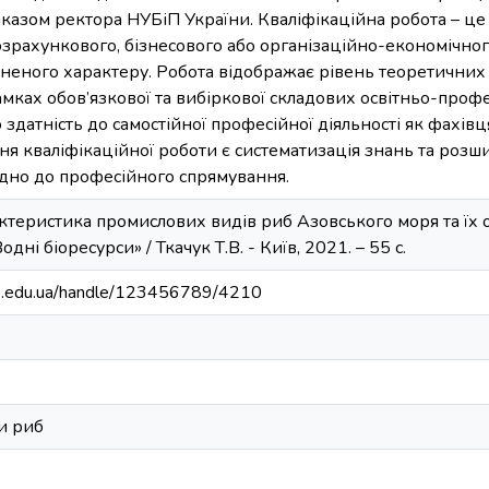
азом ректора НУБіП України. Кваліфікаційна робота – це 
озрахункового, бізнесового або організаційно-економічног
ьненого характеру. Робота відображає рівень теоретичних
мках обов’язкової та вибіркової складових освітньо-проф
о здатність до самостійної професійної діяльності як фахів
я кваліфікаційної роботи є систематизація знань та роз
ідно до професійного спрямування.
актеристика промислових видів риб Азовського моря та їх о
одні біоресурси» / Ткачук Т.В. - Київ, 2021. – 55 с.
bip.edu.ua/handle/123456789/4210
и риб