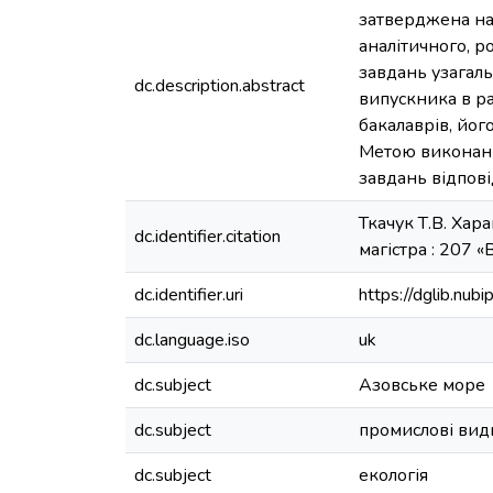
затверджена нак
аналітичного, р
завдань узагал
dc.description.abstract
випускника в ра
бакалаврів, йог
Метою виконанн
завдань відпов
Ткачук Т.В. Хар
dc.identifier.citation
магістра : 207 «В
dc.identifier.uri
https://dglib.nu
dc.language.iso
uk
dc.subject
Азовське море
dc.subject
промислові вид
dc.subject
екологія