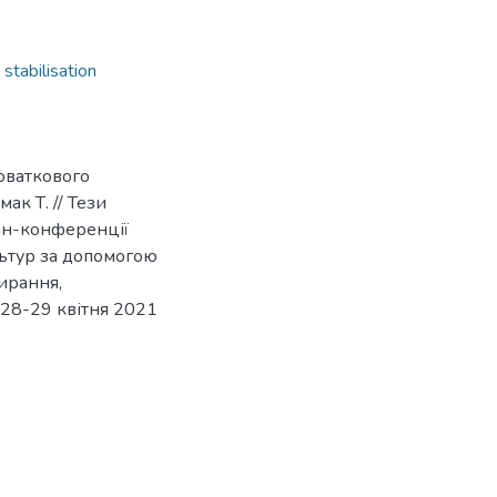
,
stabilisation
оваткового
мак Т. // Тези
йн-конференції
ультур за допомогою
ирання,
 28-29 квітня 2021