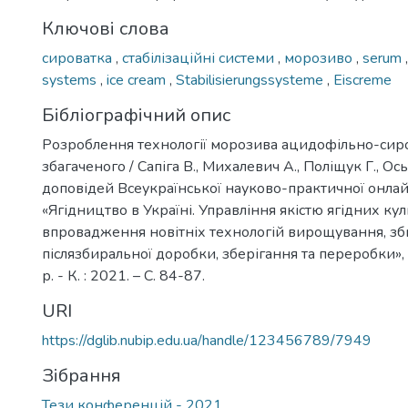
Ключові слова
сироватка
,
стабілізаційні системи
,
морозиво
,
serum
systems
,
ice cream
,
Stabilisierungssysteme
,
Eiscreme
Бібліографічний опис
Розроблення технології морозива ацидофільно-сир
збагаченого / Сапіга В., Михалевич А., Поліщук Г., Ось
доповідей Всеукраїнської науково-практичної онла
«Ягідництво в Україні. Управління якістю ягідних к
впровадження новітніх технологій вирощування, зб
післязбиральної доробки, зберігання та переробки»,
р. - К. : 2021. – С. 84-87.
URI
https://dglib.nubip.edu.ua/handle/123456789/7949
Зібрання
Тези конференцій - 2021