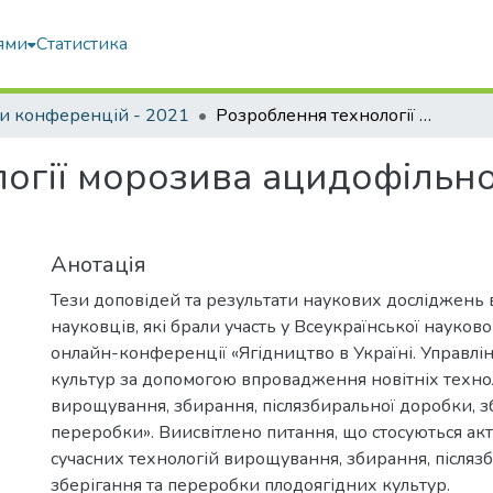
ями
Статистика
и конференцій - 2021
Розроблення технології морозива ацидофільно-сироваткового збагаченого
огії морозива ацидофільн
Анотація
Тези доповідей та результати наукових досліджень 
науковців, які брали участь у Всеукраїнської науков
онлайн-конференції «Ягідництво в Україні. Управлін
культур за допомогою впровадження новітніх техно
вирощування, збирання, післязбиральної доробки, з
переробки». Виисвітлено питання, що стосуються ак
сучасних технологій вирощування, збирання, післяз
зберігання та переробки плодоягідних культур.