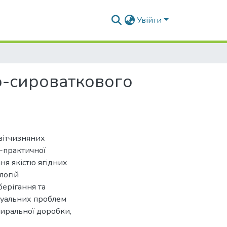
Увійти
о-сироваткового
вітчизняних
о-практичної
ня якістю ягідних
логій
берігання та
туальних проблем
биральної доробки,