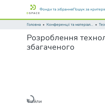
Фонди та зібрання
Пошук за критері
Головна
Конференції та матеріали конференцій
Тез
Розроблення технол
збагаченого
Вантажиться...
Файли