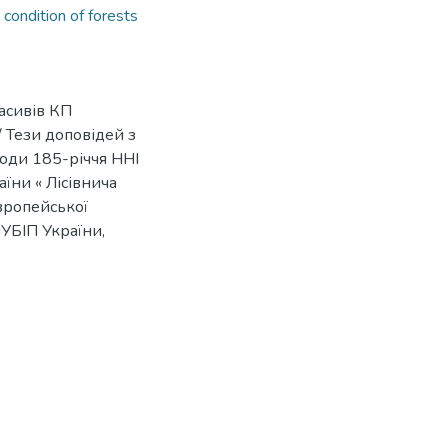
 condition of forests
масивів КП
/ Тези доповідей з
оди 185-річчя ННІ
їни « Лісівнича
Європейської
НУБІП України,