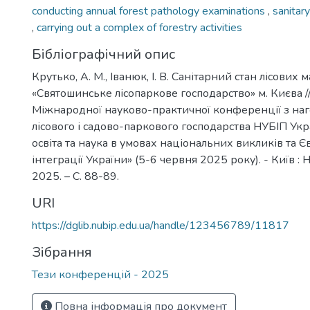
conducting annual forest pathology examinations
,
sanitary
,
carrying out a complex of forestry activities
Бібліографічний опис
Крутько, А. М., Іванюк, І. В. Санітарний стан лісових 
«Святошинське лісопаркове господарство» м. Києва /
Міжнародної науково-практичної конференції з наг
лісового і садово-паркового господарства НУБІП Укра
освіта та наука в умовах національних викликів та 
інтеграції України» (5-6 червня 2025 року). - Київ : 
2025. – С. 88-89.
URI
https://dglib.nubip.edu.ua/handle/123456789/11817
Зібрання
Тези конференцій - 2025
Повна інформація про документ