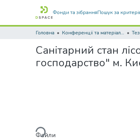
Фонди та зібрання
Пошук за критері
Головна
Конференції та матеріали конференцій
Тез
Санітарний стан лі
господарство" м. Ки
Вантажиться...
Файли