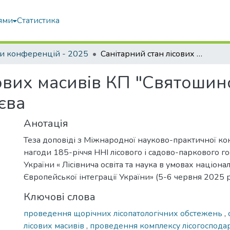
ями
Статистика
и конференцій - 2025
Санітарний стан лісових масивів КП "Святошинське лісопаркове господарство" м. Києва
сових масивів КП "Святошин
єва
Анотація
Теза доповіді з Міжнародної науково-практичної ко
нагоди 185-річчя ННІ лісового і садово-паркового г
України « Лісівнича освіта та наука в умовах націона
Європейської інтеграції України» (5-6 червня 2025 
Ключові слова
проведення щорічних лісопатологічних обстежень
,
лісових масивів
,
проведення комплексу лісогоспода