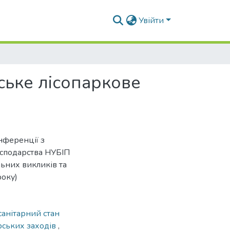
Увійти
ське лісопаркове
нференції з
осподарства НУБІП
льних викликів та
року)
санітарний стан
рських заходів
,