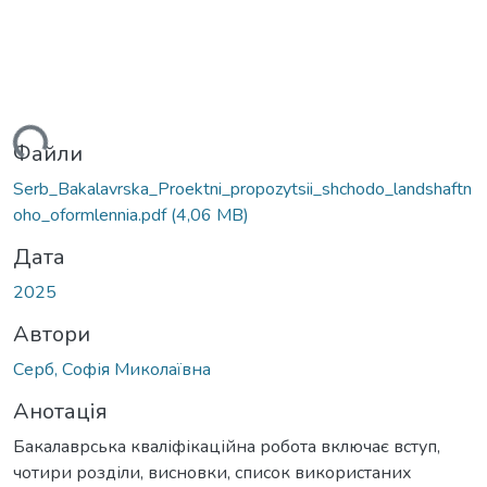
ься...
Файли
Serb_Bakalavrska_Proektni_propozytsii_shchodo_landshaftn
oho_oformlennia.pdf
(4,06 MB)
Дата
2025
Автори
Серб, Софія Миколаївна
Анотація
Бакалаврська кваліфікаційна робота включає вступ,
чотири розділи, висновки, список використаних