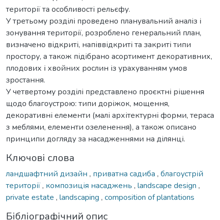
території та особливості рельєфу.
У третьому розділі проведено планувальний аналіз і
зонування території, розроблено генеральний план,
визначено відкриті, напіввідкриті та закриті типи
простору, а також підібрано асортимент декоративних,
плодових і хвойних рослин із урахуванням умов
зростання.
У четвертому розділі представлено проєктні рішення
щодо благоустрою: типи доріжок, мощення,
декоративні елементи (малі архітектурні форми, тераса
з меблями, елементи озеленення), а також описано
принципи догляду за насадженнями на ділянці.
Ключові слова
ландшафтний дизайн
,
приватна садиба
,
благоустрій
території
,
композиція насаджень
,
landscape design
,
private estate
,
landscaping
,
composition of plantations
Бібліографічний опис