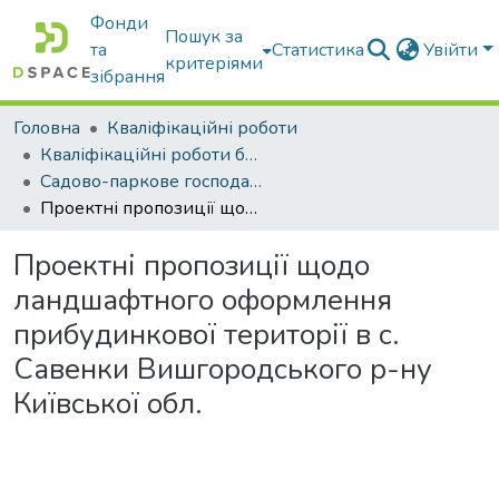
Фонди
Пошук за
та
Статистика
Увійти
критеріями
зібрання
Головна
Кваліфікаційні роботи
Кваліфікаційні роботи бакалаврів
Садово-паркове господарство
Проектні пропозиції щодо ландшафтного оформлення прибудинкової території в с. Савенки Вишгородського р-ну Київської обл.
Проектні пропозиції щодо
ландшафтного оформлення
прибудинкової території в с.
Савенки Вишгородського р-ну
Київської обл.