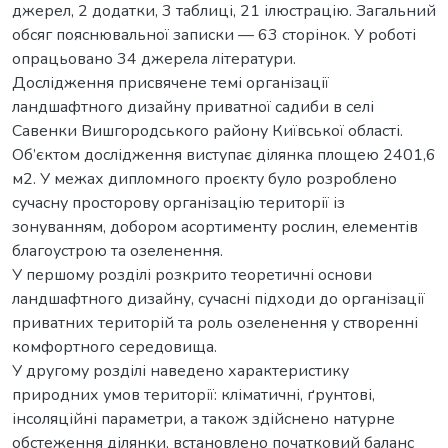
джерел, 2 додатки, 3 таблиці, 21 ілюстрацію. Загальний
обсяг пояснювальної записки — 63 сторінок. У роботі
опрацьовано 34 джерела літератури.
Дослідження присвячене темі організації
ландшафтного дизайну приватної садиби в селі
Савенки Вишгородського району Київської області.
Об’єктом дослідження виступає ділянка площею 2401,6
м2. У межах дипломного проєкту було розроблено
сучасну просторову організацію території із
зонуванням, добором асортименту рослин, елементів
благоустрою та озеленення.
У першому розділі розкрито теоретичні основи
ландшафтного дизайну, сучасні підходи до організації
приватних територій та роль озеленення у створенні
комфортного середовища.
У другому розділі наведено характеристику
природних умов території: кліматичні, ґрунтові,
інсоляційні параметри, а також здійснено натурне
обстеження ділянки, встановлено початковий баланс