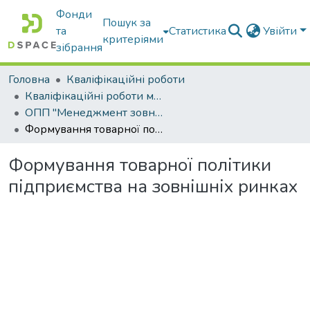
Фонди
Пошук за
та
Статистика
Увійти
критеріями
зібрання
Головна
Кваліфікаційні роботи
Кваліфікаційні роботи магістрів
ОПП "Менеджмент зовнішньоекономічної діяльності"
Формування товарної політики підприємства на зовнішніх ринках
Формування товарної політики
підприємства на зовнішніх ринках