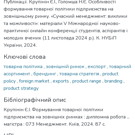
Публікації. Крупінін Є.І., Голомша Н.Є. Особливості
формування товарної політики підприємства на
зовнішньому ринку. «Сучасний менеджмент: виклики
та можливості»: матеріали V Міжнародної науково-
практичної онлайн конференції студентів, аспірантів і
молодих вчених (11 листопада 2024 р.). К. НУБіП
України, 2024.
Ключові слова
товарна політика
,
зовнішній ринок
,
експорт
,
товарний
асортимент
,
брендинг
,
товарна стратегія
,
product
policy
,
foreign market
,
exports
,
product range
,
branding
,
product strategy
Бібліографічний опис
Крупінін Є.І. Формування товарної політики
підприємства на зовнішніх ринках : дипломна робота ...
магістра : 073 Менеджмент. Київ, 2024. 87 с.