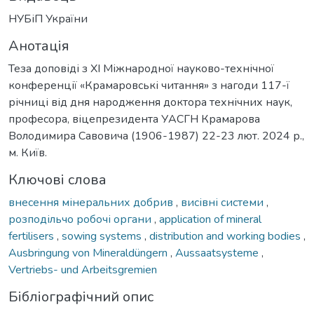
НУБіП України
Анотація
Теза доповіді з ХІ Міжнародної науково-технічної
конференції «Крамаровські читання» з нагоди 117-ї
річниці від дня народження доктора технічних наук,
професора, віцепрезидента УАСГН Крамарова
Володимира Савовича (1906-1987) 22-23 лют. 2024 р.,
м. Київ.
Ключові слова
внесення мінеральних добрив
,
висівні системи
,
розподільчо робочі органи
,
application of mineral
fertilisers
,
sowing systems
,
distribution and working bodies
,
Ausbringung von Mineraldüngern
,
Aussaatsysteme
,
Vertriebs- und Arbeitsgremien
Бібліографічний опис