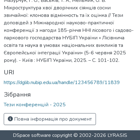
Мазурчук, Г. О., Васьків, Т. Я., Мельник, О. В.
Мікроструктура хвої дворічних сіянців сосни
звичайної: клонова відмінность та їх оцінка // Тези
доповідей з Міжнародної науково-практичної
конференції з нагоди 185-річчя ННІ лісового і садово-
паркового господарства НУБІП України « Лісівнича
освіта та наука в умовах національних викликів та
Європейської інтеграції України» (5-6 червня 2025
року). - Київ : НУБІП України, 2025. – С. 101-102.
URI
https://dglib.nubip.edu.ua/handle/123456789/11839
Зібрання
Тези конференцій - 2025
Повна інформація про документ
DSpace software
copyright © 2002-2026
LYRASIS