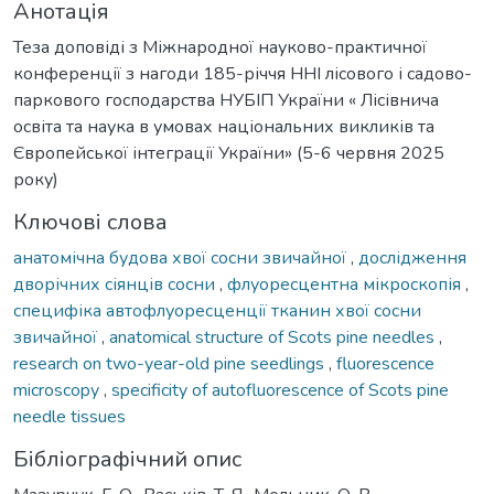
Анотація
Теза доповіді з Міжнародної науково-практичної
конференції з нагоди 185-річчя ННІ лісового і садово-
паркового господарства НУБІП України « Лісівнича
освіта та наука в умовах національних викликів та
Європейської інтеграції України» (5-6 червня 2025
року)
Ключові слова
анатомічна будова хвої сосни звичайної
,
дослідження
дворічних сіянців сосни
,
флуоресцентна мікроскопія
,
специфіка автофлуоресценції тканин хвої сосни
звичайної
,
anatomical structure of Scots pine needles
,
research on two-year-old pine seedlings
,
fluorescence
microscopy
,
specificity of autofluorescence of Scots pine
needle tissues
Бібліографічний опис