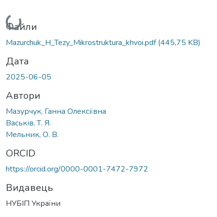
Вантажиться...
Файли
Mazurchuk_H_Tezy_Mikrostruktura_khvoi.pdf
(445,75 KB)
Дата
2025-06-05
Автори
Мазурчук, Ганна Олексіївна
Васьків, Т. Я.
Мельник, О. В.
ORCID
https://orcid.org/0000-0001-7472-7972
Видавець
НУБІП України