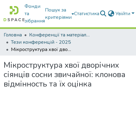
Фонди
Пошук за
та
Статистика
Увійти
критеріями
зібрання
Головна
Конференції та матеріали конференцій
Тези конференцій - 2025
Мікроструктура хвої дворічних сіянців сосни звичайної: клонова відмінность та їх оцінка
Мікроструктура хвої дворічних
сіянців сосни звичайної: клонова
відмінность та їх оцінка