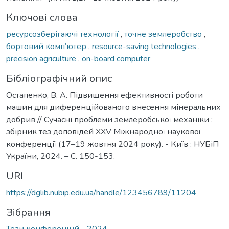
Ключові слова
ресурсозберігаючі технології
,
точне землеробство
,
бортовий комп’ютер
,
resource-saving technologies
,
precision agriculture
,
on-board computer
Бібліографічний опис
Остапенко, В. А. Підвищення ефективності роботи
машин для диференційованого внесення мінеральних
добрив // Сучасні проблеми землеробської механіки :
збірник тез доповідей XХV Міжнародної наукової
конференції (17–19 жовтня 2024 року). - Київ : НУБіП
України, 2024. – С. 150-153.
URI
https://dglib.nubip.edu.ua/handle/123456789/11204
Зібрання
Тези конференцій - 2024