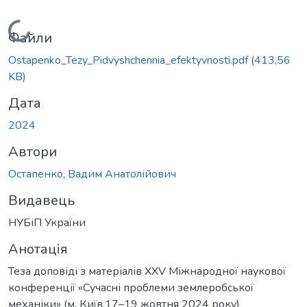
Вантажиться...
Файли
Ostapenko_Tezy_Pidvyshchennia_efektyvnosti.pdf
(413,56
KB)
Дата
2024
Автори
Остапенко, Вадим Анатолійович
Видавець
НУБіП України
Анотація
Теза доповіді з матеріалів XХV Міжнародної наукової
конференції «Сучасні проблеми землеробської
механіки» (м. Київ,17–19 жовтня 2024 року)