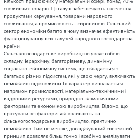
кількості працюючих у матеріальній сфері, понад 70%
споживчих товарів. Ці галузі забезпечують населення
продуктами харчування, товарами народного
споживання, а промисловість - сировиною. Сільський
сектор економіки багато в чому визначає ефективність
функціонування всіх галузей народного господарства
країни.
Сільськогосподарське виробництво являє собою
складну, ієрархічну, багаторівневу, динамічну
соціально-економічну систему, що складається з
багатьох різних підсистем, які, у свою чергу, включають
неможливі підмножини. Їх характер визначається
напрямом промисловості, матеріально-технічними і
кадровими ресурсами, природно-кліматичними
факторами та економікою виробництва. Відомо, що
врахувати всі фактори, які впливають на
сільськогосподарське виробництво, практично
неможливо. Тим не менше, досліджуваний системний
принцип дозволяє більш точно і всебічно аналізувати