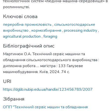
технологічних систем «людина-машина-середовище» в
рослинництві.
Ключові слова
переробна промисловість
,
сільськогосподарське
виробництво
,
кормозбирання
,
processing industry
,
agricultural production
,
foraging
Бібліографічний опис
Мартинюк О.А. Технічний сервіс машини та
обладнання сільськогосподарського виробництва :
дипломна робота … магістра : 133 Галузеве
машинобудування. Київ, 2024. 74 с.
URI
https://dglib.nubip.edu.ua/handle/123456789/2007
Зібрання
ОПП "Технічний сервіс машин та обладнання