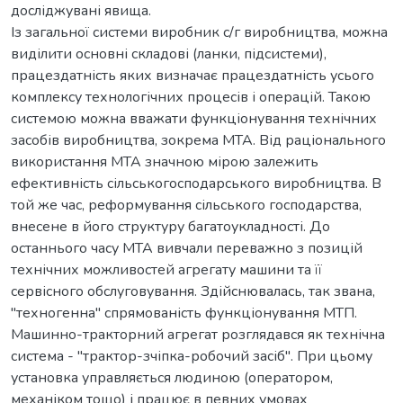
досліджувані явища.
Із загальної системи виробник с/г виробництва, можна
виділити основні складові (ланки, підсистеми),
працездатність яких визначає працездатність усього
комплексу технологічних процесів і операцій. Такою
системою можна вважати функціонування технічних
засобів виробництва, зокрема МТА. Від раціонального
використання МТА значною мірою залежить
ефективність сільськогосподарського виробництва. В
той же час, реформування сільського господарства,
внесене в його структуру багатоукладності. До
останнього часу МТА вивчали переважно з позицій
технічних можливостей агрегату машини та її
сервісного обслуговування. Здійснювалась, так звана,
"техногенна" спрямованість функціонування МТП.
Машинно-тракторний агрегат розглядався як технічна
система - "трактор-зчіпка-робочий засіб". При цьому
установка управляється людиною (оператором,
механіком тощо) і працює в певних умовах