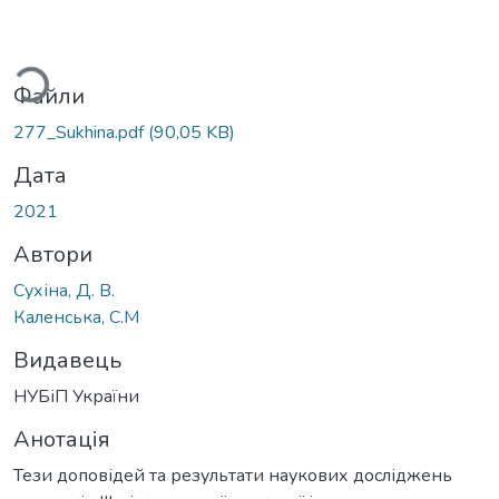
ься...
Файли
277_Sukhina.pdf
(90,05 KB)
Дата
2021
Автори
Сухіна, Д. В.
Каленська, С.М
Видавець
НУБіП України
Анотація
Тези доповідей та результати наукових досліджень