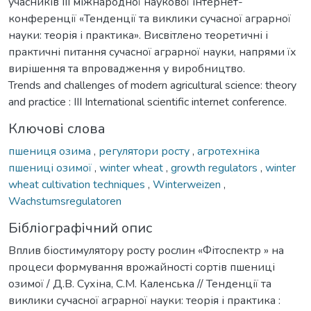
учасників IIІ міжнародної наукової інтернет-
конференції «Тенденції та виклики сучасної аграрної
науки: теорія і практика». Висвітлено теоретичні і
практичні питання сучасної аграрної науки, напрями їх
вирішення та впровадження у виробництво.
Trends and challenges of modern agricultural science: theory
and practice : III International scientific internet conference.
Ключові слова
пшениця озима
,
регулятори росту
,
агротехніка
пшениці озимої
,
winter wheat
,
growth regulators
,
winter
wheat cultivation techniques
,
Winterweizen
,
Wachstumsregulatoren
Бібліографічний опис
Вплив біостимулятору росту рослин «Фітоспектр » на
процеси формування врожайності сортів пшениці
озимої / Д.В. Сухіна, С.М. Каленська // Тенденції та
виклики сучасної аграрної науки: теорія і практика :