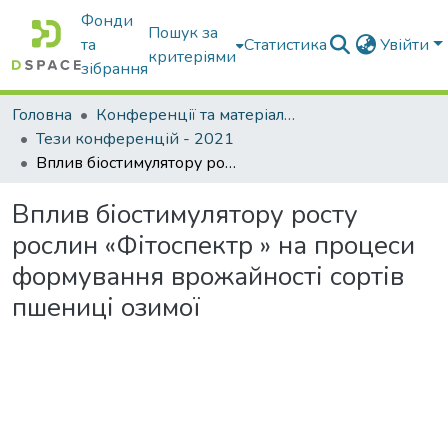
Фонди
Пошук за
та
Статистика
Увійти
критеріями
зібрання
Головна
Конференції та матеріали конференцій
Тези конференцій - 2021
Вплив біостимулятору росту рослин «Фітоспектр » на процеси формування врожайності сортів пшениці озимої
Вплив біостимулятору росту
рослин «Фітоспектр » на процеси
формування врожайності сортів
пшениці озимої