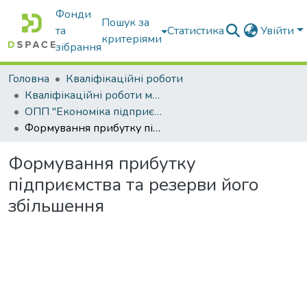
Фонди
Пошук за
та
Статистика
Увійти
критеріями
зібрання
Головна
Кваліфікаційні роботи
Кваліфікаційні роботи магістрів
ОПП "Економіка підприємства"
Формування прибутку підприємства та резерви його збільшення
Формування прибутку
підприємства та резерви його
збільшення