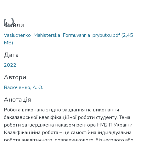
Вантажиться...
Файли
Vasiuchenko_Мahisterska_Formuvannia_prybutku.pdf
(2,45
MB)
Дата
2022
Автори
Васюченко, А. О.
Анотація
Робота виконана згідно завдання на виконання
бакалаврської кваліфікаційної роботи студенту. Тема
роботи затверджена наказом ректора НУБіП України.
Кваліфікаційна робота – це самостійна індивідуальна
робота аналітичного, розрахункового, бізнесового або