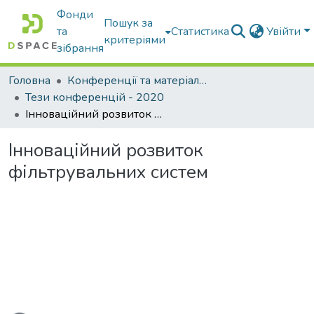
Фонди
Пошук за
та
Статистика
Увійти
критеріями
зібрання
Головна
Конференції та матеріали конференцій
Тези конференцій - 2020
Інноваційний розвиток фільтрувальних систем
Інноваційний розвиток
фільтрувальних систем
житься...