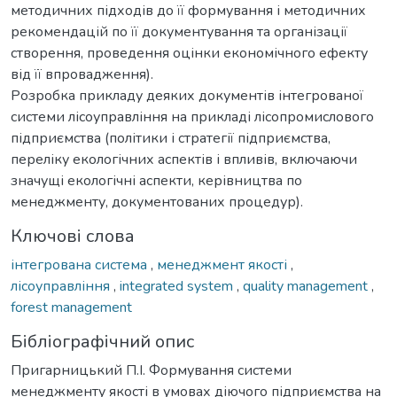
методичних підходів до її формування і методичних
рекомендацій по її документування та організації
створення, проведення оцінки економічного ефекту
від її впровадження).
Розробка прикладу деяких документів інтегрованої
системи лісоуправління на прикладі лісопромислового
підприємства (політики і стратегії підприємства,
переліку екологічних аспектів і впливів, включаючи
значущі екологічні аспекти, керівництва по
менеджменту, документованих процедур).
Ключові слова
інтегрована система
,
менеджмент якості
,
лісоуправління
,
integrated system
,
quality management
,
forest management
Бібліографічний опис
Пригарницький П.І. Формування системи
менеджменту якості в умовах діючого підприємства на