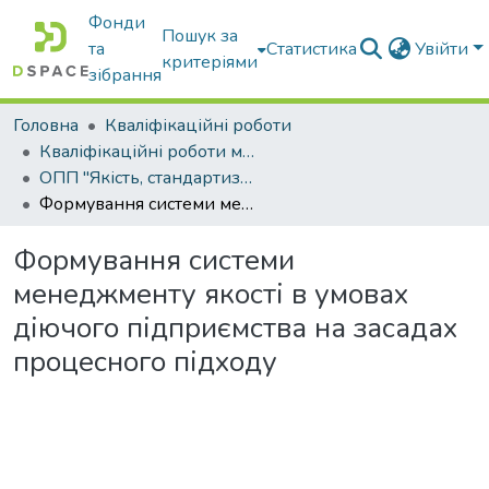
Фонди
Пошук за
та
Статистика
Увійти
критеріями
зібрання
Головна
Кваліфікаційні роботи
Кваліфікаційні роботи магістрів
ОПП "Якість, стандартизація та сертифікація"
Формування системи менеджменту якості в умовах діючого підприємства на засадах процесного підходу
Формування системи
менеджменту якості в умовах
діючого підприємства на засадах
процесного підходу