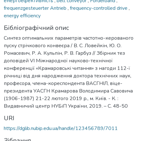
енергоефективність
,
belt conveyor
,
Förderband
,
frequenzgesteuerter Antrieb
,
frequency-controlled drive
,
energy efficiency
Бібліографічний опис
Синтез оптимальних параметрів частотно-керованого
пуску стрічкового конвеєра / В. С. Ловейкін, Ю. О.
Ромасевич, Р. А. Кульпін, Р. В. Гарбуз // Збірник тез
доповідей VI Міжнародної науково-технічної
конференції «Крамаровські читання» з нагоди 112-ї
річниці від дня народження доктора технічних наук,
професора, члена-кореспондента ВАСГНІЛ, віце-
президента УАСГН Крамарова Володимира Савовича
(1906-1987) 21-22 лютого 2019 р., м. Київ. - К. :
Видавничий центр НУБіП України, 2019. – C. 48-50
URI
https://dglib.nubip.edu.ua/handle/123456789/7011
Зібрання