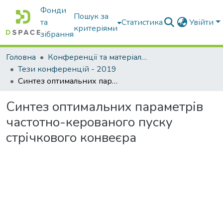
Фонди
Пошук за
та
Статистика
Увійти
критеріями
зібрання
Головна
Конференції та матеріали конференцій
Тези конференцій - 2019
Синтез оптимальних параметрів частотно-керованого пуску стрічкового конвеєра
Синтез оптимальних параметрів
частотно-керованого пуску
стрічкового конвеєра