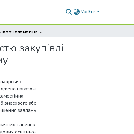
Увійти
Розроблення елементів системи управління якістю закупівлі білкової сировини для виготовлення комбікорму
стю закупівлі
му
алаврської
ерджена наказом
самостійна
 бізнесового або
рішення завдань
ктичних навичок
адових освітньо-