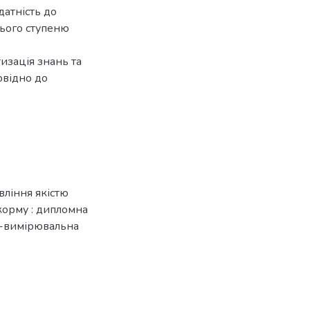
датність до
нього ступеню
изація знань та
овідно до
вління якістю
корму : дипломна
но-вимірювальна