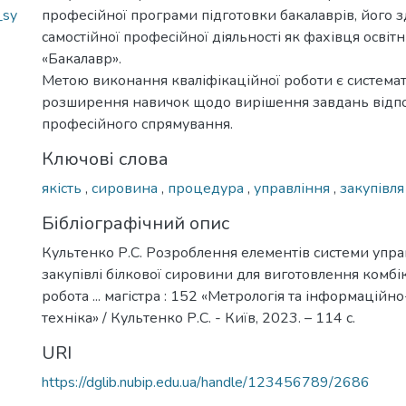
_sy
професійної програми підготовки бакалаврів, його з
самостійної професійної діяльності як фахівця освіт
«Бакалавр».
Метою виконання кваліфікаційної роботи є системат
розширення навичок щодо вирішення завдань відп
професійного спрямування.
Ключові слова
якість
,
сировина
,
процедура
,
управління
,
закупівля
Бібліографічний опис
Культенко Р.С. Розроблення елементів системи упра
закупівлі білкової сировини для виготовлення комбі
робота ... магістра : 152 «Метрологія та інформацій
техніка» / Культенко Р.С. - Київ, 2023. – 114 с.
URI
https://dglib.nubip.edu.ua/handle/123456789/2686