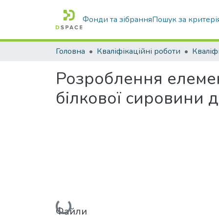
Фонди та зібрання
Пошук за критері
Головна
Кваліфікаційні роботи
Розроблення елемент
білкової сировини 
Вантажиться...
Файли