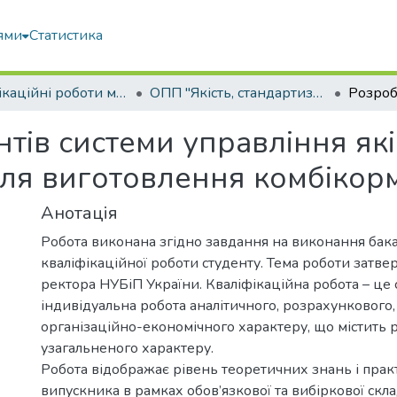
ями
Статистика
Кваліфікаційні роботи магістрів
ОПП "Якість, стандартизація та сертифікація"
ів системи управління які
для виготовлення комбікор
Анотація
Робота виконана згідно завдання на виконання бак
кваліфікаційної роботи студенту. Тема роботи затв
ректора НУБіП України. Кваліфікаційна робота – це 
індивідуальна робота аналітичного, розрахункового,
організаційно-економічного характеру, що містить 
узагальненого характеру.
Робота відображає рівень теоретичних знань і пра
випускника в рамках обов’язкової та вибіркової скл