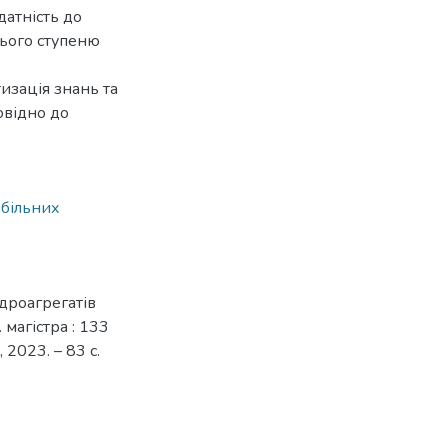
датність до
нього ступеню
изація знань та
овідно до
обільних
дроагрегатів
 магістра : 133
2023. – 83 с.