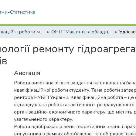
ями
Статистика
Кваліфікаційні роботи магістрів
ОНП "Машини та обладнання сільськогосподарського виробництва"
логії ремонту гідроагрега
ів
Анотація
Робота виконана згідно завдання на виконання бак
кваліфікаційної роботи студенту. Тема роботи затв
ректора НУБіП України. Кваліфікаційна робота – це 
індивідуальна робота аналітичного, розрахункового,
організаційно-економічного характеру, що містить 
узагальненого характеру.
Робота відображає рівень теоретичних знань і пра
випускника в рамках обов’язкової та вибіркової скл