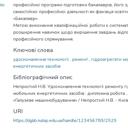
olo
професійної програми підготовки бакалаврів, його з
самостійної професійної діяльності як фахівця освіт
«Бакалавр».
Метою виконання кваліфікаційної роботи є системат
розширення навичок щодо вирішення завдань відп
професійного спрямування.
Ключові слова
удосконалення технології
,
ремонт
,
гідроагрегати м
енергетичних засобів
Бібліографічний опис
Непростий Н.В. Удосконалення технології ремонту гі
мобільних енергетичних засобів : дипломна робота ...
«Галузеве машинобудування» / Непростий Н.В. - Київ, 
URI
https://dglib.nubip.edu.ua/handle/123456789/2529