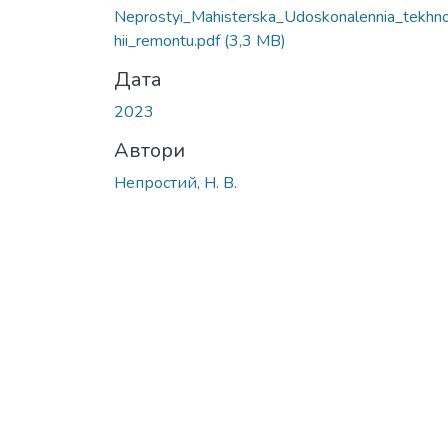
Neprostyi_Мahisterska_Udoskonalennia_tekhn
hii_remontu.pdf
(3,3 MB)
Дата
2023
Автори
Непростий, Н. В.