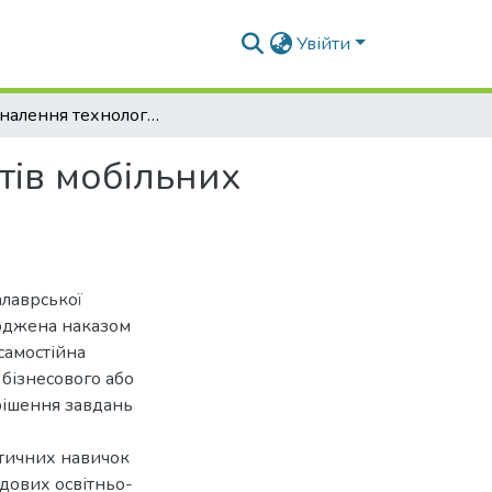
Увійти
Удосконалення технології ремонту гідроагрегатів мобільних енергетичних засобів
тів мобільних
алаврської
ерджена наказом
самостійна
 бізнесового або
рішення завдань
ктичних навичок
адових освітньо-