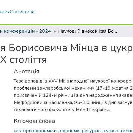
ями
Статистика
и конференцій - 2024
Науковий внесок Ісая Борисовича Мінца в цукрову промисловість у першій половині XX століття
ая Борисовича Мінца в цук
X століття
Анотація
Теза доповіді з XXV Міжнародної наукової конферен
проблеми землеробської механіки» (17-19 жовтня 20
присвяченій 124-й річниці з дня народження акаде
Мефодійовича Василенка, 95-й річниці з дня заснув
технологічного факультету НУБІП України.
Ключові слова
сектори економіки
,
економія ресурсів
,
сучасні техн