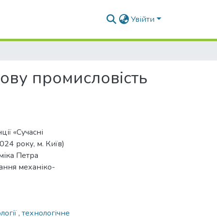
Увійти
рову промисловість
ції «Сучасні
24 року, м. Київ)
міка Петра
ання механіко-
ології
,
технологічне