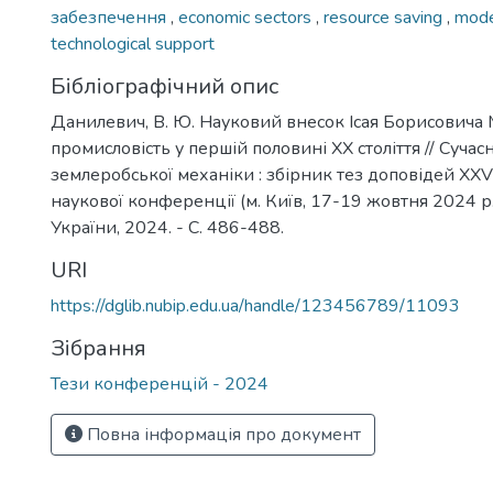
забезпечення
,
economic sectors
,
resource saving
,
mode
3
technological support
Бібліографічний опис
Данилевич, В. Ю. Науковий внесок Ісая Борисовича 
промисловість у першій половині XX століття // Сучас
землеробської механіки : збірник тез доповідей XX
наукової конференції (м. Київ, 17-19 жовтня 2024 р.)
України, 2024. - С. 486-488.
URI
https://dglib.nubip.edu.ua/handle/123456789/11093
Зібрання
Тези конференцій - 2024
Повна інформація про документ