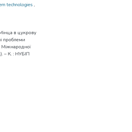
rn technologies
,
Мінца в цукрову
ні проблеми
V Міжнародної
. – К. : НУБІП