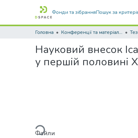
Фонди та зібрання
Пошук за критері
Головна
Конференції та матеріали конференцій
Тез
Науковий внесок Іс
у першій половині X
Вантажиться...
Файли