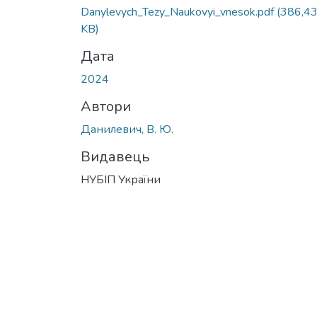
Danylevych_Tezy_Naukovyi_vnesok.pdf
(386,4
KB)
Дата
2024
Автори
Данилевич, В. Ю.
Видавець
НУБІП України