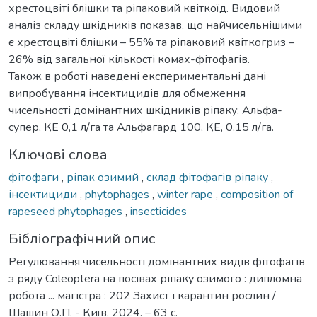
хрестоцвіті блішки та ріпаковий квіткоїд. Видовий
аналіз складу шкідників показав, що найчисельнішими
є хрестоцвіті блішки – 55% та ріпаковий квіткогриз –
26% від загальної кількості комах-фітофагів.
Також в роботі наведені експериментальні дані
випробування інсектицидів для обмеження
чисельності домінантних шкідників ріпаку: Альфа-
супер, КЕ 0,1 л/га та Альфагард 100, КЕ, 0,15 л/га.
Ключові слова
фітофаги
,
ріпак озимий
,
склад фітофагів ріпаку
,
інсектициди
,
phytophages
,
winter rape
,
composition of
rapeseed phytophages
,
insecticides
Бібліографічний опис
Регулювання чисельності домінантних видів фітофагів
з ряду Coleoptera на посівах ріпаку озимого : дипломна
робота ... магістра : 202 Захист і карантин рослин /
Шашин О.П. - Київ, 2024. – 63 с.