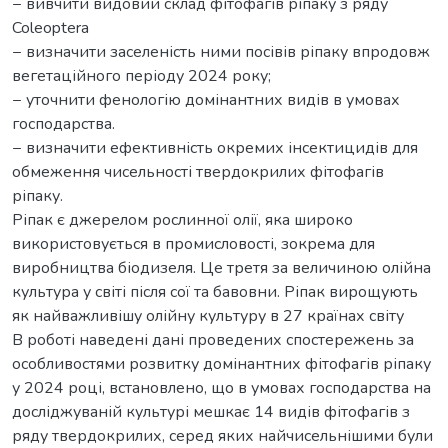
− вивчити видовий склад фітофагів ріпаку з ряду
Coleoptera
− визначити заселеність ними посівів ріпаку впродовж
вегетаційного періоду 2024 року;
− уточнити фенологію домінантних видів в умовах
господарства.
− визначити ефективність окремих інсектицидів для
обмеження чисельності твердокрилих фітофагів
ріпаку.
Ріпак є джерелом рослинної олії, яка широко
використовується в промисловості, зокрема для
виробництва біодизеля. Це третя за величиною олійна
культура у світі після сої та бавовни. Ріпак вирощують
як найважливішу олійну культуру в 27 країнах світу
В роботі наведені дані проведених спостережень за
особливостями розвитку домінантних фітофагів ріпаку
у 2024 році, встановлено, що в умовах господарства на
досліджуваній культурі мешкає 14 видів фітофагів з
ряду твердокрилих, серед яких найчисельнішими були