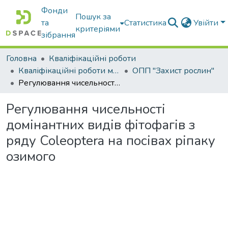
Фонди
Пошук за
та
Статистика
Увійти
критеріями
зібрання
Головна
Кваліфікаційні роботи
Кваліфікаційні роботи магістрів
ОПП "Захист рослин"
Регулювання чисельності домінантних видів фітофагів з ряду Coleoptera на посівах ріпаку озимого
Регулювання чисельності
домінантних видів фітофагів з
ряду Coleoptera на посівах ріпаку
озимого