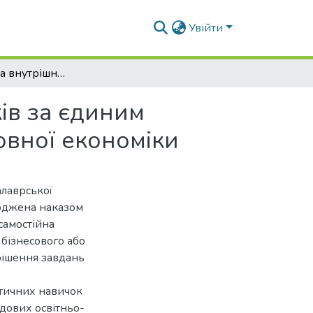
Увійти
Облік, аналіз та внутрішній контроль розрахунків за єдиним соціальним внеском в умовах соціально-орієнтовної економіки
ків за єдиним
овної економіки
алаврської
ерджена наказом
самостійна
 бізнесового або
рішення завдань
ктичних навичок
адових освітньо-