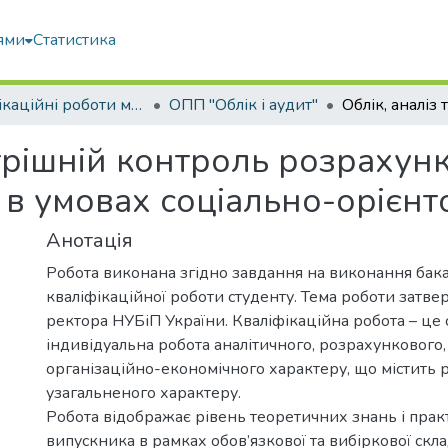
ями
Статистика
Кваліфікаційні роботи магістрів
ОПП "Облік і аудит"
утрішній контроль розрахун
 в умовах соціально-орієнт
Анотація
Робота виконана згідно завдання на виконання бак
кваліфікаційної роботи студенту. Тема роботи затв
ректора НУБіП України. Кваліфікаційна робота – це 
індивідуальна робота аналітичного, розрахункового,
організаційно-економічного характеру, що містить 
узагальненого характеру.
Робота відображає рівень теоретичних знань і пра
випускника в рамках обов’язкової та вибіркової скл