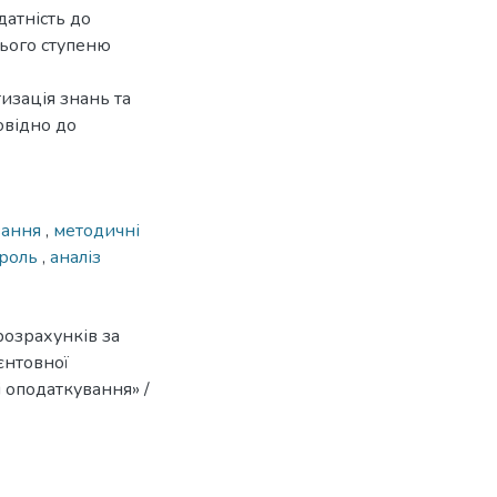
датність до
нього ступеню
изація знань та
овідно до
вання
,
методичні
троль
,
аналіз
розрахунків за
єнтовної
 і оподаткування» /