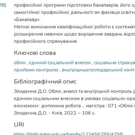
MB)
професійної програми підготовки бакалаврів, його з
самостійної професійної діяльності як фахівця освіт
«Бакалавр».
Метою виконання кваліфікаційної роботи є системат
розширення навичок щодо вирішення завдань відп
професійного спрямування.
Ключові слова
облік
,
єдиний соціальний внесок
,
соціальне страху
прийоми контролю
,
внутрішньогосподарський кон
Бібліографічний опис
Злиденна Д.О. Облік, аналіз та внутрішній контроль 
єдиним соціальним внеском в умовах соціально-орі
економіки : дипломна робота ... магістра : 071 «Облік
Злиденна Д.О. - Київ, 2022. – 106 с.
URI
https://dglib.nubip.edu.ua/handle/123456789/4798