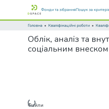
Фонди та зібрання
Пошук за критері
Головна
Кваліфікаційні роботи
Облік, аналіз та вн
соціальним внеском
Вантажиться...
Файли