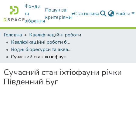
Фонди
Пошук за
та
Статистика
Увійти
критеріями
зібрання
Головна
Кваліфікаційні роботи
Кваліфікаційні роботи бакалаврів
Водні біоресурси та аквакультура
Сучасний стан іхтіофауни річки Південний Буг
Сучасний стан іхтіофауни річки
Південний Буг