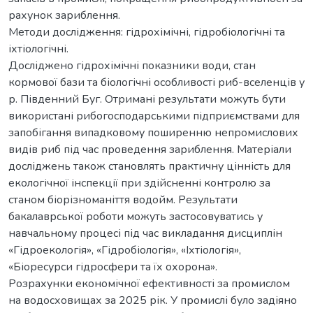
рахунок зариблення.
Методи дослідження: гідрохімічні, гідробіологічні та
іхтіологічні.
Досліджено гідрохімічні показники води, стан
кормової бази та біологічні особливості риб-вселенців у
р. Південний Буг. Отримані результати можуть бути
використані рибогосподарськими підприємствами для
запобігання випадковому поширенню непромислових
видів риб під час проведення зариблення. Матеріали
досліджень також становлять практичну цінність для
екологічної інспекції при здійсненні контролю за
станом біорізноманіття водойм. Результати
бакалаврської роботи можуть застосовуватись у
навчальному процесі під час викладання дисциплін
«Гідроекологія», «Гідробіологія», «Іхтіологія»,
«Біоресурси гідросфери та їх охорона».
Розрахунки економічної ефективності за промислом
на водосховищах за 2025 рік. У промислі було задіяно