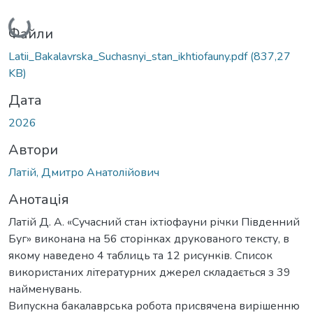
Вантажиться...
Файли
Latii_Bakalavrska_Suchasnyi_stan_ikhtiofauny.pdf
(837,27
KB)
Дата
2026
Автори
Латій, Дмитро Анатолійович
Анотація
Латій Д. А. «Сучасний стан іхтіофауни річки Південний
Буг» виконана на 56 сторінках друкованого тексту, в
якому наведено 4 таблиць та 12 рисунків. Список
використаних літературних джерел складається з 39
найменувань.
Випускна бакалаврська робота присвячена вирішенню