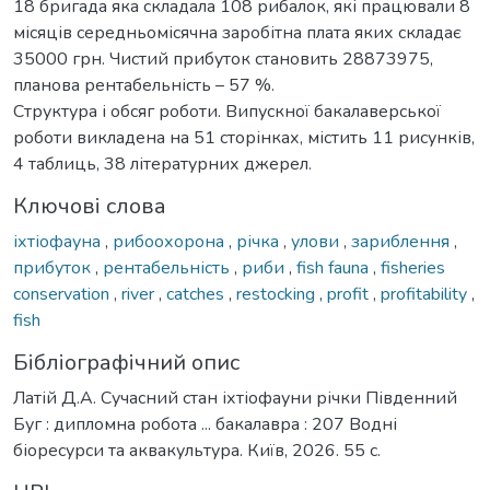
18 бригада яка складала 108 рибалок, які працювали 8
місяців середньомісячна заробітна плата яких складає
35000 грн. Чистий прибуток становить 28873975,
планова рентабельність – 57 %.
Структура і обсяг роботи. Випускної бакалаверської
роботи викладена на 51 сторінках, містить 11 рисунків,
4 таблиць, 38 літературних джерел.
Ключові слова
іхтіофауна
,
рибоохорона
,
річка
,
улови
,
зариблення
,
прибуток
,
рентабельність
,
риби
,
fish fauna
,
fisheries
conservation
,
river
,
catches
,
restocking
,
profit
,
profitability
,
fish
Бібліографічний опис
Латій Д.А. Сучасний стан іхтіофауни річки Південний
Буг : дипломна робота ... бакалавра : 207 Водні
біоресурси та аквакультура. Київ, 2026. 55 с.