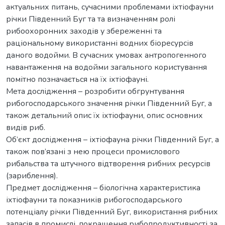
актуальних питань, сучасними проблемами іхтіофауни
річки Південний Буг та та визначенням ролі
рибоохоронних заходів у збереженні та
раціональному використанні водних біоресурсів
даного водойми. В сучасних умовах антропогенного
навантаження на водойми загального користування
помітно позначається на їх іхтіофауні.
Мета дослідження – розробити обгрунтування
рибогосподарського значення річки Південний Буг, а
також детальний опис їх іхтіофауни, опис основних
видів риб.
Об’єкт дослідження – іхтіофауна річки Південний Буг, а
також пов’язані з нею процеси промислового
рибальства та штучного відтворення рибних ресурсів
(зариблення).
Предмет дослідження – біологічна характеристика
іхтіофауни та показників рибогосподарського
потенціалу річки Південний Буг, використання рибних
запасів в промислі, покращення рибопродуктивності за