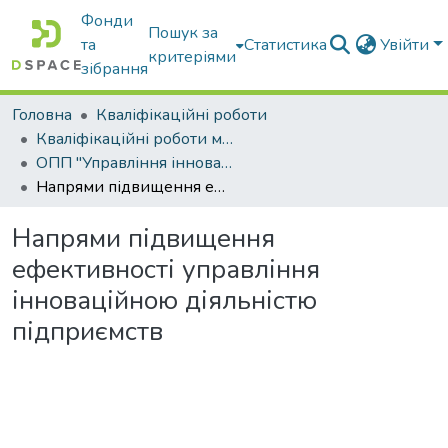
Фонди
Пошук за
та
Статистика
Увійти
критеріями
зібрання
Головна
Кваліфікаційні роботи
Кваліфікаційні роботи магістрів
ОПП "Управління інноваційною та консалтинговою діяльністю"
Напрями підвищення ефективності управління інноваційною діяльністю підприємств
Напрями підвищення
ефективності управління
інноваційною діяльністю
підприємств