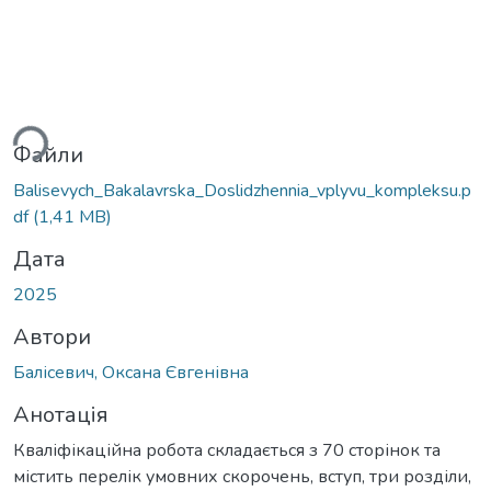
ться...
Файли
Balisevych_Bakalavrska_Doslidzhennia_vplyvu_kompleksu.p
df
(1,41 MB)
Дата
2025
Автори
Балісевич, Оксана Євгенівна
Анотація
Кваліфікаційна робота складається з 70 сторінок та
містить перелік умовних скорочень, вступ, три розділи,