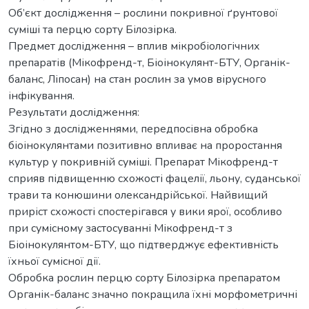
Об’єкт дослідження – рослини покривної ґрунтової
суміші та перцю сорту Білозірка.
Предмет дослідження – вплив мікробіологічних
препаратів (Мікофренд-т, Біоінокулянт-БТУ, Органік-
баланс, Ліпосан) на стан рослин за умов вірусного
інфікування.
Результати дослідження:
Згідно з дослідженнями, передпосівна обробка
біоінокулянтами позитивно впливає на проростання
культур у покривній суміші. Препарат Мікофренд-т
сприяв підвищенню схожості фацелії, льону, суданської
трави та конюшини олександрійської. Найвищий
приріст схожості спостерігався у вики ярої, особливо
при сумісному застосуванні Мікофренд-т з
Біоінокулянтом-БТУ, що підтверджує ефективність
їхньої сумісної дії.
Обробка рослин перцю сорту Білозірка препаратом
Органік-баланс значно покращила їхні морфометричні