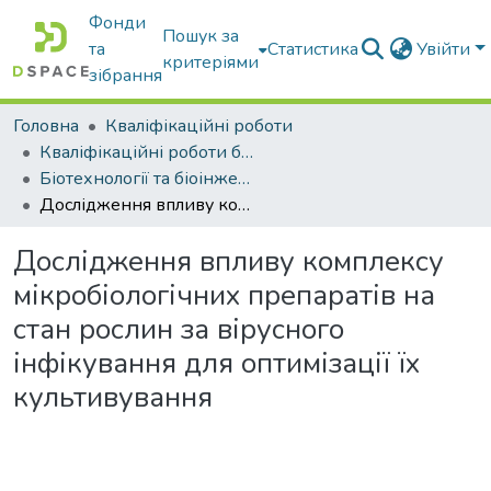
Фонди
Пошук за
та
Статистика
Увійти
критеріями
зібрання
Головна
Кваліфікаційні роботи
Кваліфікаційні роботи бакалаврів
Біотехнології та біоінженерія
Дослідження впливу комплексу мікробіологічних препаратів на стан рослин за вірусного інфікування для оптимізації їх культивування
Дослідження впливу комплексу
мікробіологічних препаратів на
стан рослин за вірусного
інфікування для оптимізації їх
культивування