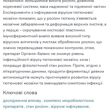
показники: збільшилися висота рослин, довжина
кореневої системи, маса надземної та підземної частин.
Експерименти з інфікування вірусом тютюнової
мозаїки показали, що у рослин тютюну з’являється
мозаїчне забарвлення та деформація верхніх листків, а
у перцю – скручування листкової пластинки.
Імуноферментний аналіз виявив високий титр
вірусних антигенів у листках оброблених рослин, що
значно перевищував показники контролю, отже,
препарат Органік-баланс не знижує рівень
інфекційності вірусу тютюнової мозаїки, хоча і
покращує фізіологічний стан рослин. Проте, згідно з
літературними даними, продукти ферментації деяких
актиноміцетів можуть пригнічувати розвиток вірусу
тютюнової мозаїки та зменшувати симптоми інфекції.
Ключові слова
дослідження впливу
,
комплекс мікробіологічних
препаратів
,
стан рослин
,
вірусне інфікування
,