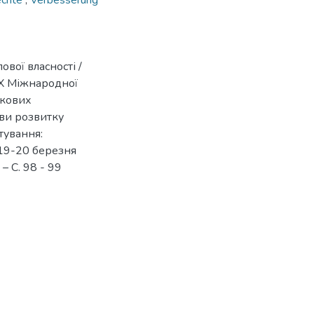
echte
,
Verbesserung
вої власності /
 ХX Міжнародної
укових
иви розвитку
тування:
 19-20 березня
. – С. 98 - 99