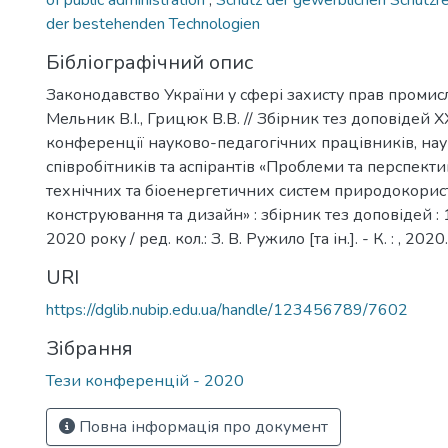
of public administration
,
Schutz der gewerblichen Schutzr
der bestehenden Technologien
Бібліографічний опис
Законодавство України у сфері захисту прав промисло
Мельник В.І., Грицюк В.В. // Збірник тез доповідей
конференції науково-педагогічних працівників, на
співробітників та аспірантів «Проблеми та перспект
технічних та біоенергетичних систем природокорис
конструювання та дизайн» : збірник тез доповідей :
2020 року / ред. кол.: З. В. Ружило [та ін.]. - К. : , 2020
URI
https://dglib.nubip.edu.ua/handle/123456789/7602
Зібрання
Тези конференцій - 2020
Повна інформація про документ