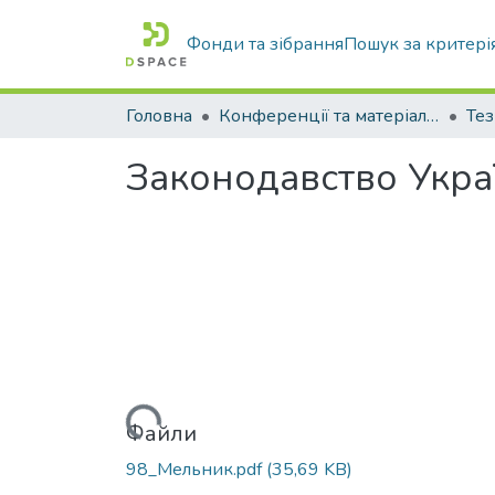
Фонди та зібрання
Пошук за критері
Головна
Конференції та матеріали конференцій
Тез
Законодавство Украї
Вантажиться...
Файли
98_Мельник.pdf
(35,69 KB)