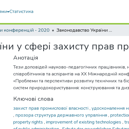
ями
Статистика
и конференцій - 2020
Законодавство України у сфері захисту прав промислової власності
ни у сфері захисту прав пр
Анотація
Тези доповідей науково-педагогічних працівників, 
співробітників та аспірантів на XX Міжнародній кон
«Проблеми та перспективи розвитку технічних та б
систем природокористування: конструювання та диз
Ключові слова
захист прав промислової власності
,
удосконалення н
,
прозора структура державного упрвління
,
protection
property rights
,
improvement of existing technologies
,
tr