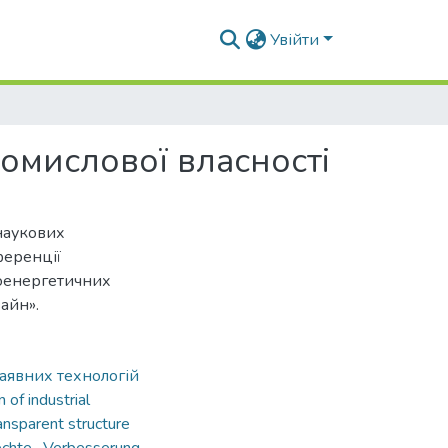
Увійти
омислової власності
наукових
ференції
іоенергетичних
айн».
аявних технологій
 of industrial
ansparent structure