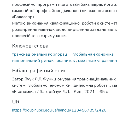
професійної програми підготовки бакалаврів, його з
самостійної професійної діяльності як фахівця освіт
«Бакалавр».
Метою виконання кваліфікаційної роботи є системат
розширення навичок щодо вирішення завдань відп
професійного спрямування.
Ключові слова
транснаціональні корпорації
,
глобальна економіка
,
національний ринок
,
розвиток
,
механізм управлін
Бібліографічний опис
Загорійчук Л.Л. Функціонування транснаціональних
системі глобальної економіки : дипломна робота ... ма
«Економіка» / Загорійчук Л.Л. - Київ, 2021. - 65 с.
URI
https://dglib.nubip.edu.ua/handle/123456789/2420