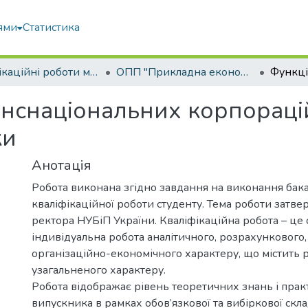
ями
Статистика
Кваліфікаційні роботи магістрів
ОПП "Прикладна економіка"
нснаціональних корпорацій
ки
Анотація
Робота виконана згідно завдання на виконання бак
кваліфікаційної роботи студенту. Тема роботи затв
ректора НУБіП України. Кваліфікаційна робота – це 
індивідуальна робота аналітичного, розрахункового,
організаційно-економічного характеру, що містить 
узагальненого характеру.
Робота відображає рівень теоретичних знань і пра
випускника в рамках обов’язкової та вибіркової скл