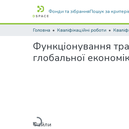
Фонди та зібрання
Пошук за критері
Головна
Кваліфікаційні роботи
Функціонування тра
глобальної економі
Вантажиться...
Файли