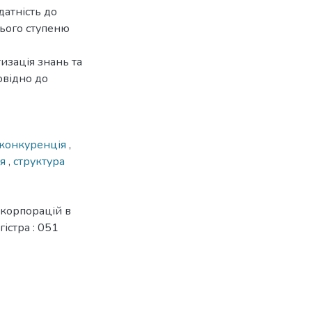
датність до
нього ступеню
изація знань та
овідно до
конкуренція
,
ня
,
структура
 корпорацій в
гістра : 051