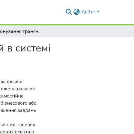
Увійти
Функціонування транснаціональних корпорацій в системі глобальної економіки
 в системі
алаврської
ерджена наказом
самостійна
 бізнесового або
рішення завдань
ктичних навичок
адових освітньо-