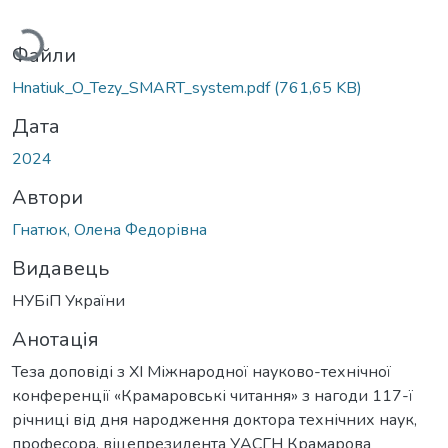
Вантажиться...
Файли
Hnatiuk_O_Tezy_SMART_system.pdf
(761,65 KB)
Дата
2024
Автори
Гнатюк, Олена Федорівна
Видавець
НУБіП України
Анотація
Теза доповіді з ХІ Міжнародної науково-технічної
конференції «Крамаровські читання» з нагоди 117-ї
річниці від дня народження доктора технічних наук,
професора, віцепрезидента УАСГН Крамарова