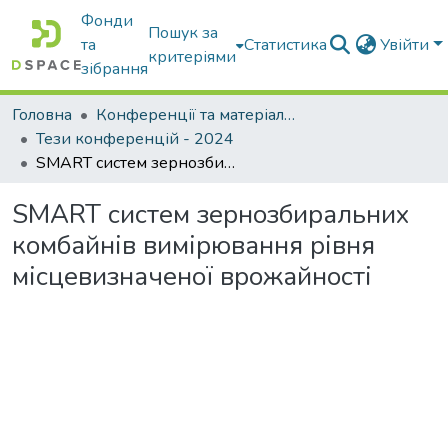
Фонди
Пошук за
та
Статистика
Увійти
критеріями
зібрання
Головна
Конференції та матеріали конференцій
Тези конференцій - 2024
SMART систем зернозбиральних комбайнів вимірювання рівня місцевизначеної врожайності
SMART систем зернозбиральних
комбайнів вимірювання рівня
місцевизначеної врожайності