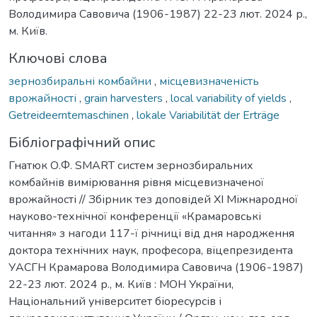
Володимира Савовича (1906-1987) 22-23 лют. 2024 р.,
м. Київ.
Ключові слова
зернозбиральні комбайни
,
місцевизначеність
врожайності
,
grain harvesters
,
local variability of yields
,
Getreideerntemaschinen
,
lokale Variabilität der Erträge
Бібліографічний опис
Гнатюк О.Ф. SMART систем зернозбиральних
комбайнів вимірювання рівня місцевизначеної
врожайності // Збірник тез доповідей ХI Міжнародної
науково-технічної конференції «Крамаровські
читання» з нагоди 117-ї річниці від дня народження
доктора технічних наук, професора, віцепрезидента
УАСГН Крамарова Володимира Савовича (1906-1987)
22-23 лют. 2024 р., м. Київ : МОН України,
Національний університет біоресурсів і