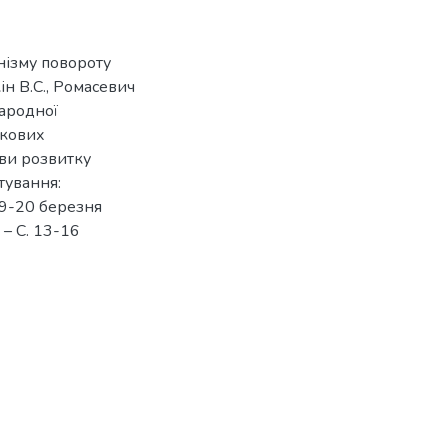
нізму повороту
ін В.С., Ромасевич
народної
укових
иви розвитку
тування:
19-20 березня
. – С. 13-16