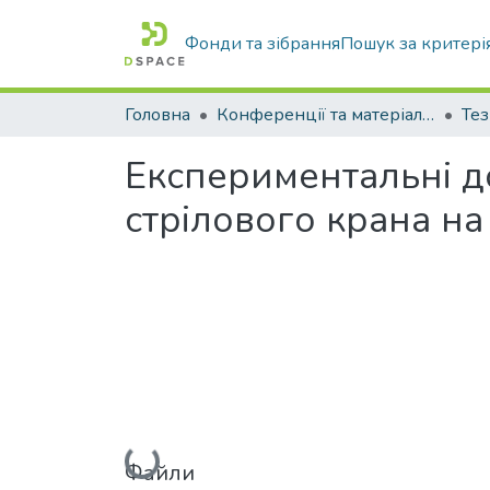
Фонди та зібрання
Пошук за критері
Головна
Конференції та матеріали конференцій
Тез
Експериментальні д
стрілового крана на
Вантажиться...
Файли