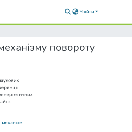
Увійти
механізму повороту
наукових
ференції
іоенергетичних
айн».
,
механізм