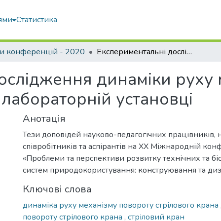
ями
Статистика
и конференцій - 2020
Експериментальні дослідження динаміки руху механізму повороту стрілового крана на лабораторній установці
ослідження динаміки руху 
 лабораторній установці
Анотація
Тези доповідей науково-педагогічних працівників, 
співробітників та аспірантів на XX Міжнародній кон
«Проблеми та перспективи розвитку технічних та б
систем природокористування: конструювання та диз
Ключові слова
динаміка руху механізму повороту стрілового крана
повороту стрілового крана
,
стріловий кран