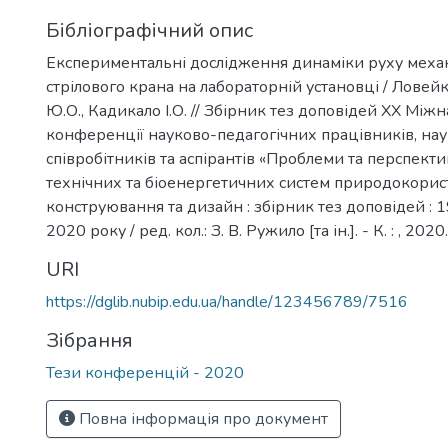
Бібліографічний опис
Експериментальні дослідження динаміки руху меха
стрілового крана на лабораторній установці / Ловейк
Ю.О., Кадикало І.О. // Збірник тез доповідей ХX Між
конференції науково-педагогічних працівників, на
співробітників та аспірантів «Проблеми та перспект
технічних та біоенергетичних систем природокорис
конструювання та дизайн : збірник тез доповідей : 
2020 року / ред. кол.: З. В. Ружило [та ін.]. - К. : , 2020
URI
https://dglib.nubip.edu.ua/handle/123456789/7516
Зібрання
Тези конференцій - 2020
Повна інформація про документ