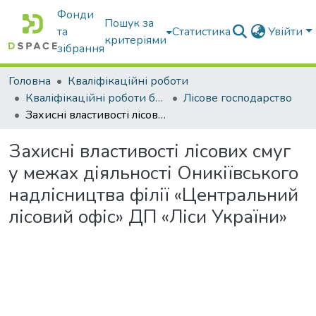
Фонди
Пошук за
та
Статистика
Увійти
критеріями
зібрання
Головна
Кваліфікаційні роботи
Кваліфікаційні роботи бакалаврів
Лісове господарство
Захисні властивості лісових смуг у межах діяльності Оникіївського надлісництва філії «Центральний лісовий офіс» ДП «Ліси України»
Захисні властивості лісових смуг
у межах діяльності Оникіївського
надлісництва філії «Центральний
лісовий офіс» ДП «Ліси України»