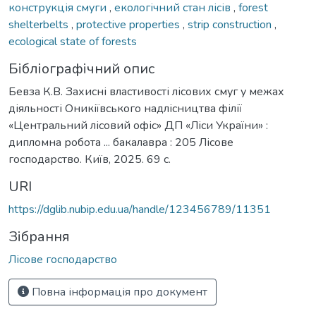
конструкція смуги
,
екологічний стан лісів
,
forest
shelterbelts
,
protective properties
,
strip construction
,
ecological state of forests
Бібліографічний опис
Бевза К.В. Захисні властивості лісових смуг у межах
діяльності Оникіївського надлісництва філії
«Центральний лісовий офіс» ДП «Ліси України» :
дипломна робота ... бакалавра : 205 Лісове
господарство. Київ, 2025. 69 с.
URI
https://dglib.nubip.edu.ua/handle/123456789/11351
Зібрання
Лісове господарство
Повна інформація про документ