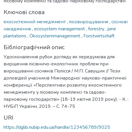
лісовому комплексі та садово-парковому господарстві».
Ключові слова
екосистемний менеджмент
,
лісовирощування
,
соснові
насадження
,
ecosystem management
,
forestry
,
pine
plantations
,
Ökosystemmanagement
,
Forstwirtschaft
Бібліографічний опис
Удосконалення рубок догляду як передумова для
вирішення лісівничо-екологічних проблем при
вирощуванні сосняків Полісся / М.П. Савущик // Тези
доповідей учасників Міжнародної науково-практичної
конференції «Перспективи розвитку екосистемного
менеджменту у лісовому комплексі та садово-
парковому господарстві» (18-19 квітня 2019 року). - К. :
НУБіП України, 2019. – С. 74-75
URI
https://dglib.nubip.edu.ua/handle/123456789/9025