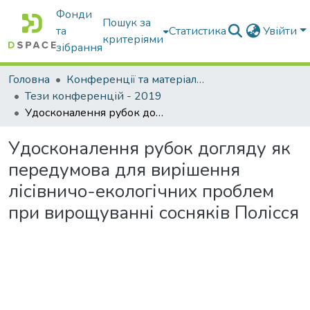
Фонди
Пошук за
та
Статистика
Увійти
критеріями
зібрання
Головна
Конференції та матеріали конференцій
Тези конференцій - 2019
Удосконалення рубок догляду як передумова для вирішення лісівничо-екологічних проблем при вирощуванні сосняків Полісся
Удосконалення рубок догляду як
передумова для вирішення
лісівничо-екологічних проблем
при вирощуванні сосняків Полісся