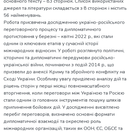
основного тексту – 83 сторінок. Список використаних
джерел та літератури складається з 8 сторінок і містить
56 найменувань.
Робота присвячена дослідженню україно-російського
переговорного процесу та дипломатичного
протистояння у березні – квітні 2022 р., які стали
одним із ключових етапів у сучасній історії
міжнародних відносин. У роботі розглянуто політичні,
історичні та дипломатичні передумови російсько-
української війни, починаючи з подій 2014 р., що
призвели до анексії Криму та збройного конфлікту на
Сході України. Особливу увагу приділено аналізу дій та
рішень сторін у перші місяці повномасштабного
вторгнення, коли переговори між Україною та Росією
стали одним із головних інструментів пошуку шляхів
припинення бойових дій. У дослідженні висвітлено
перебіг переговорів, визначено основні формати
дипломатичної взаємодії та окреслено роль
міжнародних організацій, таких як ООН, ЄС, ОБСЄ та