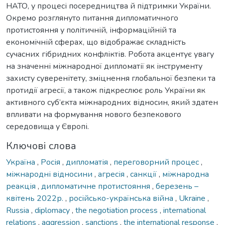
НАТО, у процесі посередництва й підтримки України.
Окремо розглянуто питання дипломатичного
протистояння у політичній, інформаційній та
економічній сферах, що відображає складність
сучасних гібридних конфліктів. Робота акцентує увагу
на значенні міжнародної дипломатії як інструменту
захисту суверенітету, зміцнення глобальної безпеки та
протидії агресії, а також підкреслює роль України як
активного суб’єкта міжнародних відносин, який здатен
впливати на формування нового безпекового
середовища у Європі.
Ключові слова
Україна
,
Росія
,
дипломатія
,
переговорний процес
,
міжнародні відносини
,
агресія
,
санкції
,
міжнародна
реакція
,
дипломатичне протистояння
,
березень –
квітень 2022р.
,
російсько-українська війна
,
Ukraine
,
Russia
,
diplomacy
,
the negotiation process
,
international
relations
,
aggression
,
sanctions
,
the international response
,