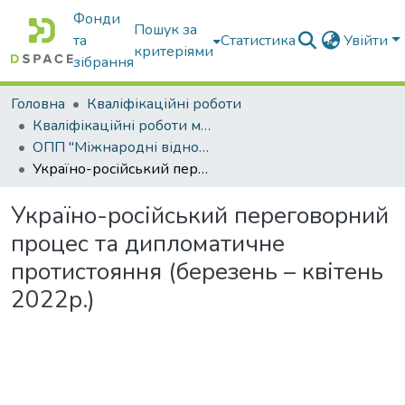
Фонди
Пошук за
та
Статистика
Увійти
критеріями
зібрання
Головна
Кваліфікаційні роботи
Кваліфікаційні роботи магістрів
ОПП "Міжнародні відносини, суспільні комунікації та регіональні студії"
Україно-російський переговорний процес та дипломатичне протистояння (березень – квітень 2022р.)
Україно-російський переговорний
процес та дипломатичне
протистояння (березень – квітень
2022р.)