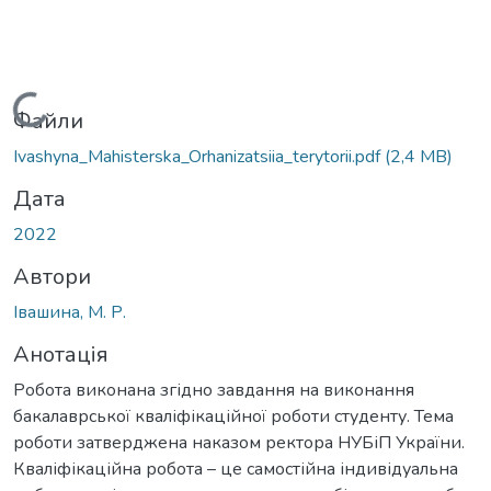
Вантажиться...
Файли
Ivashyna_Мahisterska_Orhanizatsiia_terytorii.pdf
(2,4 MB)
Дата
2022
Автори
Івашина, М. Р.
Анотація
Робота виконана згідно завдання на виконання
бакалаврської кваліфікаційної роботи студенту. Тема
роботи затверджена наказом ректора НУБіП України.
Кваліфікаційна робота – це самостійна індивідуальна