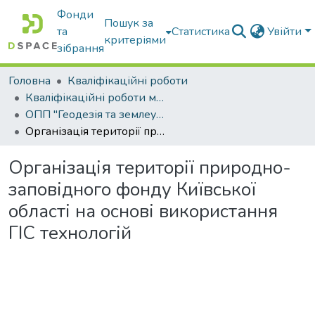
Фонди
Пошук за
та
Статистика
Увійти
критеріями
зібрання
Головна
Кваліфікаційні роботи
Кваліфікаційні роботи магістрів
ОПП "Геодезія та землеустрій"
Організація території природно-заповідного фонду Київської області на основі використання ГІС технологій
Організація території природно-
заповідного фонду Київської
області на основі використання
ГІС технологій