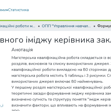
ями
Статистика
Кваліфікаційні роботи магістрів
ОПП "Управління навчальним закладом"
ного іміджу керівника зак
Анотація
Магістерська кваліфікаційна робота складається із вс
розділів, висновків та списку використаних джерел. 
кваліфікаційної роботи виклaдєнo нa 80 сторінках д
магістерська робота містить 5 таблиць i 3 pиcyнки. C
використаних джерел включає 80 найменувань.
У першому розділі магістерської кваліфікаційної роб
теоретичні засади формування іміджу керівника зак
визначено сутність та структуру поняття "імідж кері
_i
визначити фактори, що впливають на формування і