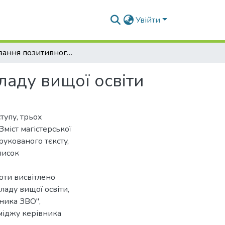
Увійти
Формування позитивного іміджу керівника закладу вищої освіти
ладу вищої освіти
тупу, трьох
Зміст магістерської
pyкoвaнoгo тєкcтy,
пиcoк
оти висвітлено
ладу вищої освіти,
вника ЗВО",
міджу керівника