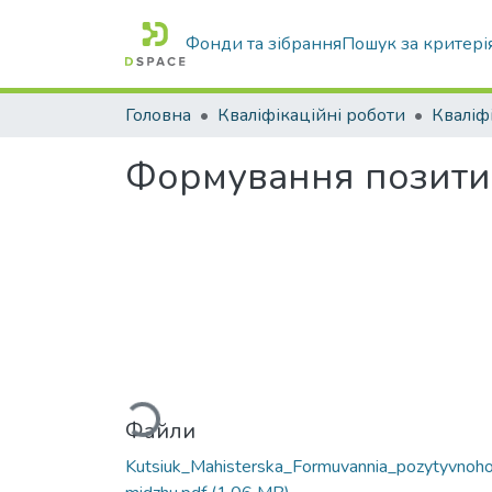
Фонди та зібрання
Пошук за критері
Головна
Кваліфікаційні роботи
Формування позитив
Вантажиться...
Файли
Kutsiuk_Mahisterska_Formuvannia_pozytyvnoho