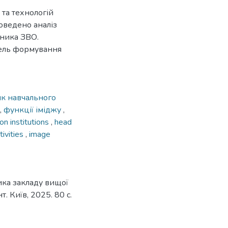
 та технологій
оведено аналіз
вника ЗВО.
дель формування
ик навчального
,
функції іміджу
,
on institutions
,
head
ivities
,
image
ка закладу вищої
. Київ, 2025. 80 с.