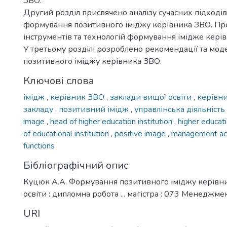
ЗВО.
Другий розділ присвячено аналізу сучасних підходів
формування позитивного іміджу керівника ЗВО. Пр
інструментів та технологій формування імідже кері
У третьому розділі розроблено рекомендації та мо
позитивного іміджу керівника ЗВО.
Ключові слова
імідж
,
керівник ЗВО
,
заклади вищої освіти
,
керівн
закладу
,
позитивний імідж
,
управлінська діяльність
image
,
head of higher education institution
,
higher educati
of educational institution
,
positive image
,
management act
functions
Бібліографічний опис
Куцюк А.А. Формування позитивного іміджу керівни
освіти : дипломна робота ... магістра : 073 Менеджмент
URI