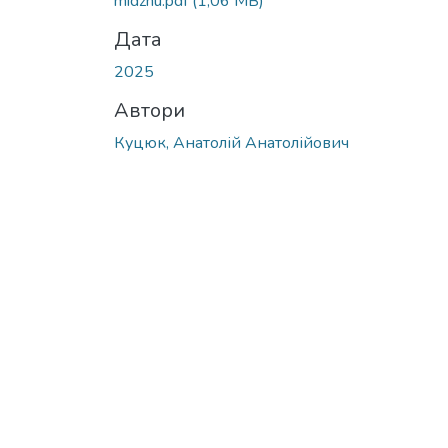
midzhu.pdf
(1,06 MB)
Дата
2025
Автори
Куцюк, Анатолій Анатолійович