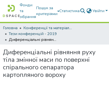
Фонди
Пошук за
та
Статистика
Увійти
критеріями
зібрання
Головна
Конференції та матеріали конференцій
Тези конференцій - 2019
Диференціальні рівняння руху тіла змінної маси по поверхні спірального сепаратора картопляного вороху
Диференціальні рівняння руху
тіла змінної маси по поверхні
спірального сепаратора
картопляного вороху