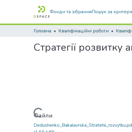
Фонди та зібрання
Пошук за критері
Головна
Кваліфікаційні роботи
Стратегії розвитку 
Вантажиться...
Файли
Dedushenko_Bakalavrska_Stratehii_rozvytku.pd