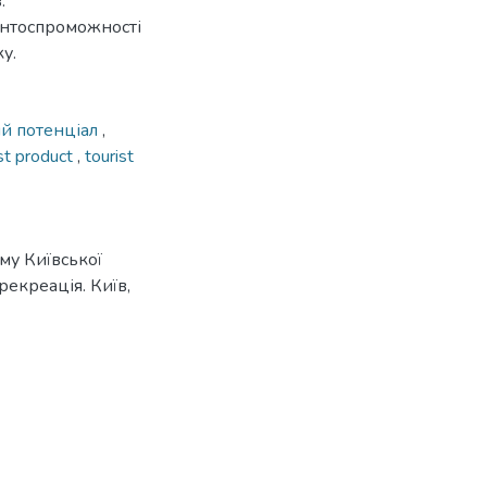
.
нтоспроможності
у.
й потенціал
,
ist product
,
tourist
му Київської
 рекреація. Київ,