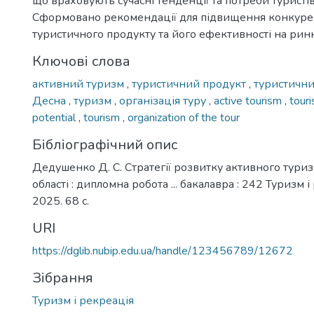
що враховують сучасні тенденції та потреби туристів
Сформовано рекомендації для підвищення конкуре
туристичного продукту та його ефективності на ринк
Ключові слова
активний туризм
,
туристичний продукт
,
туристични
Десна
,
туризм
,
організація туру
,
active tourism
,
tour
potential
,
tourism
,
organization of the tour
Бібліографічний опис
Дедушенко Д. С. Стратегії розвитку активного туриз
області : дипломна робота ... бакалавра : 242 Туризм і
2025. 68 с.
URI
https://dglib.nubip.edu.ua/handle/123456789/12672
Зібрання
Туризм і рекреація