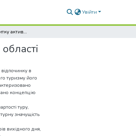
Увійти
Стратегії розвитку активного туризму Київської області
 області
 відпочинку в
ого туризму його
рактеризовано
вано концепцію
артості туру,
ьтурну значущість
ів вихідного дня,