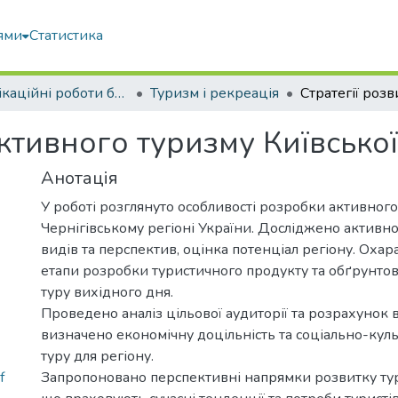
ями
Статистика
Кваліфікаційні роботи бакалаврів
Туризм і рекреація
активного туризму Київської
Анотація
У роботі розглянуто особливості розробки активного
Чернігівському регіоні України. Досліджено активн
видів та перспектив, оцінка потенціал регіону. Оха
етапи розробки туристичного продукту та обґрунто
туру вихідного дня.
Проведено аналіз цільової аудиторії та розрахунок в
визначено економічну доцільність та соціально-кул
туру для регіону.
f
Запропоновано перспективні напрямки розвитку тур