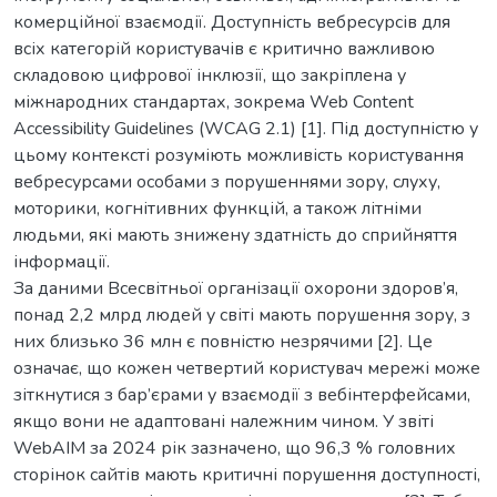
комерційної взаємодії. Доступність вебресурсів для
всіх категорій користувачів є критично важливою
складовою цифрової інклюзії, що закріплена у
міжнародних стандартах, зокрема Web Content
Accessibility Guidelines (WCAG 2.1) [1]. Під доступністю у
цьому контексті розуміють можливість користування
вебресурсами особами з порушеннями зору, слуху,
моторики, когнітивних функцій, а також літніми
людьми, які мають знижену здатність до сприйняття
інформації.
За даними Всесвітньої організації охорони здоров’я,
понад 2,2 млрд людей у світі мають порушення зору, з
них близько 36 млн є повністю незрячими [2]. Це
означає, що кожен четвертий користувач мережі може
зіткнутися з бар’єрами у взаємодії з вебінтерфейсами,
якщо вони не адаптовані належним чином. У звіті
WebAIM за 2024 рік зазначено, що 96,3 % головних
сторінок сайтів мають критичні порушення доступності,