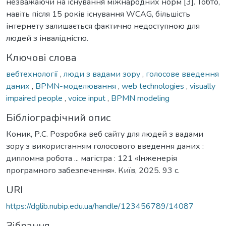
незважаючи на існування міжнародних норм [3]. Тобто,
навіть після 15 років існування WCAG, більшість
інтернету залишається фактично недоступною для
людей з інвалідністю.
Ключові слова
вебтехнології
,
люди з вадами зору
,
голосове введення
даних
,
BPMN-моделювання
,
web technologies
,
visually
impaired people
,
voice input
,
BPMN modeling
Бібліографічний опис
Коник, Р.С. Розробка веб сайту для людей з вадами
зору з використанням голосового введення даних :
дипломна робота ... магістра : 121 «Інженерія
програмного забезпечення». Київ, 2025. 93 с.
URI
https://dglib.nubip.edu.ua/handle/123456789/14087
Зібрання