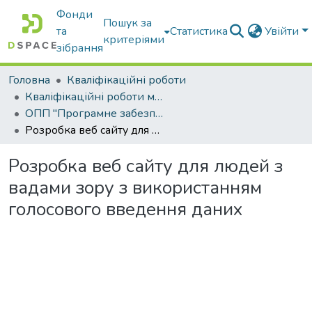
Фонди
Пошук за
та
Статистика
Увійти
критеріями
зібрання
Головна
Кваліфікаційні роботи
Кваліфікаційні роботи магістрів
ОПП "Програмне забезпечення інформаційних систем"
Розробка веб сайту для людей з вадами зору з використанням голосового введення даних
Розробка веб сайту для людей з
вадами зору з використанням
голосового введення даних