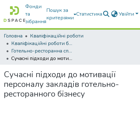
Фонди
Пошук за
та
Статистика
Увійти
критеріями
зібрання
Головна
Кваліфікаційні роботи
Кваліфікаційні роботи бакалаврів
Готельно-ресторанна справа
Сучасні підходи до мотивації персоналу закладів готельно-ресторанного бізнесу
Сучасні підходи до мотивації
персоналу закладів готельно-
ресторанного бізнесу