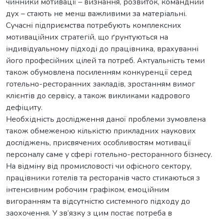
чинники мотивації – визнання, розвиток, командний
дух – стають не менш важливими за матеріальні.
Сучасні підприємства потребують комплексних
мотиваційних стратегій, що ґрунтуються на
індивідуальному підході до працівника, врахуванні
його професійних цілей та потреб. Актуальність теми
також обумовлена посиленням конкуренції серед
готельно-ресторанних закладів, зростанням вимог
клієнтів до сервісу, а також викликами кадрового
дефіциту.
Необхідність дослідження даної проблеми зумовлена
також обмеженою кількістю прикладних наукових
досліджень, присвячених особливостям мотивації
персоналу саме у сфері готельно-ресторанного бізнесу.
На відміну від промисловості чи офісного сектору,
працівники готелів та ресторанів часто стикаються з
інтенсивним робочим графіком, емоційним
вигоранням та відсутністю системного підходу до
заохочення. У зв’язку з цим постає потреба в