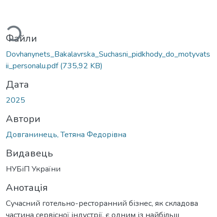
ажиться...
Файли
Dovhanynets_Bakalavrska_Suchasni_pidkhody_do_motyvats
ii_personalu.pdf
(735,92 KB)
Дата
2025
Автори
Довганинець, Тетяна Федорівна
Видавець
НУБіП України
Анотація
Сучасний готельно-ресторанний бізнес, як складова
частина сервісної індустрії, є одним із найбільш