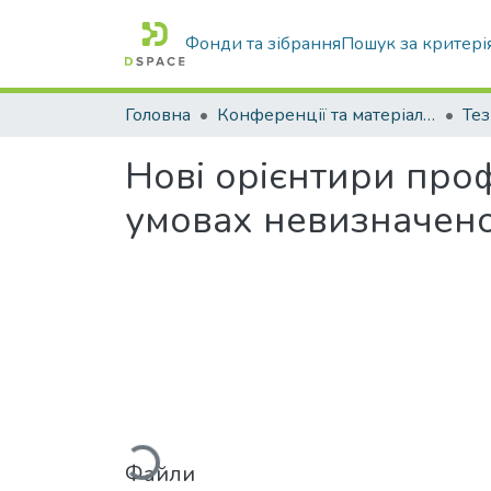
Фонди та зібрання
Пошук за критері
Головна
Конференції та матеріали конференцій
Тез
Нові орієнтири проф
умовах невизначено
Вантажиться...
Файли