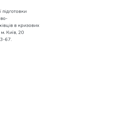
ї підготовки
ово-
хівців в кризових
м. Київ, 20
63-67.