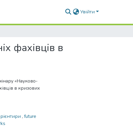
Увійти
іх фахівців в
мінару «Науково-
хівців в кризових
орієнтири
,
future
rks