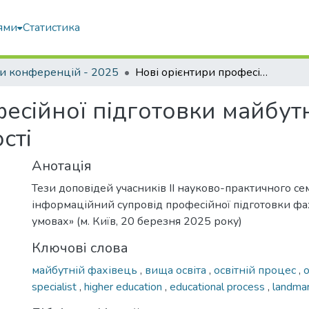
ями
Статистика
и конференцій - 2025
Нові орієнтири професійної підготовки майбутніх фахівців в умовах невизначеності
есійної підготовки майбутн
сті
Анотація
Тези доповідей учасників ІІ науково-практичного се
інформаційний супровід професійної підготовки фа
умовах» (м. Київ, 20 березня 2025 року)
Ключові слова
майбутній фахівець
,
вища освіта
,
освітній процес
,
specialist
,
higher education
,
educational process
,
landma