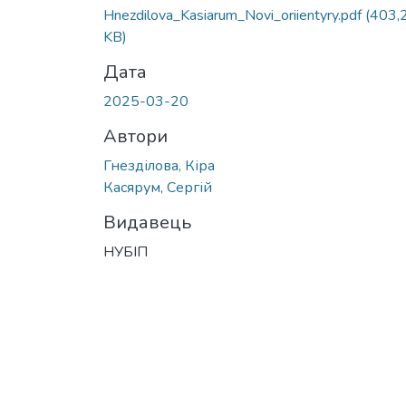
Hnezdilova_Kasiarum_Novi_oriientyry.pdf
(403,
KB)
Дата
2025-03-20
Автори
Гнезділова, Кіра
Касярум, Сергій
Видавець
НУБІП