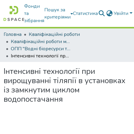
Фонди
Пошук за
та
Статистика
Увійти
критеріями
зібрання
Головна
Кваліфікаційні роботи
Кваліфікаційні роботи магістрів
ОПП "Водні біоресурси та аквакультура"
Інтенсивні технології при вирощуванні тіляпії в установках із замкнутим циклом водопостачання
Інтенсивні технології при
вирощуванні тіляпії в установках
із замкнутим циклом
водопостачання