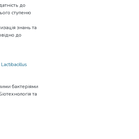
датність до
нього ступеню
изація знань та
овідно до
 Lactibacillus
лими бактеріями
«Біотехнологія та