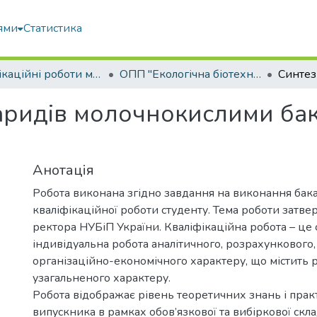
ями
Статистика
Кваліфікаційні роботи магістрів
ОПП "Екологічна біотехнологія та біоенергетика"
аридів молочнокислими ба
Анотація
Робота виконана згідно завдання на виконання бак
кваліфікаційної роботи студенту. Тема роботи затв
ректора НУБіП України. Кваліфікаційна робота – це 
індивідуальна робота аналітичного, розрахункового,
організаційно-економічного характеру, що містить 
узагальненого характеру.
Робота відображає рівень теоретичних знань і пра
випускника в рамках обов’язкової та вибіркової скл