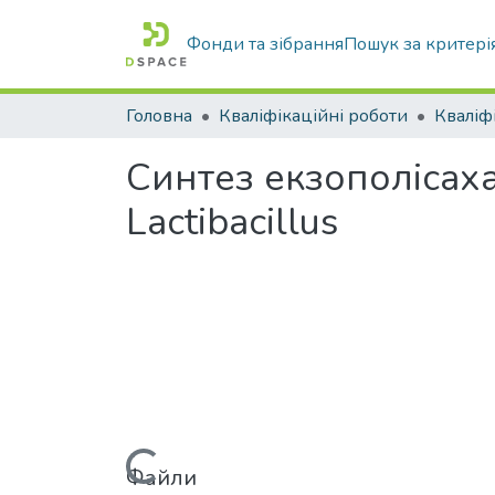
Фонди та зібрання
Пошук за критері
Головна
Кваліфікаційні роботи
Синтез екзополісах
Lactibacillus
Файли