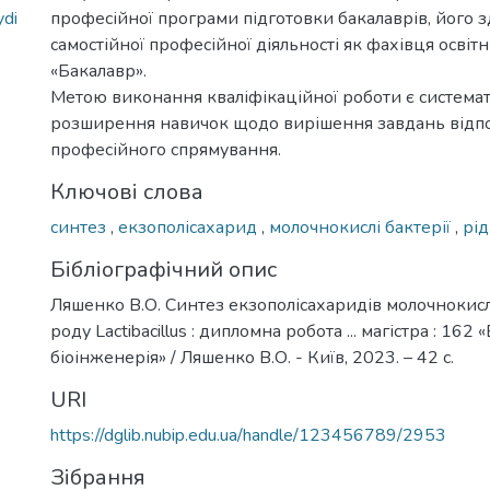
ydi
професійної програми підготовки бакалаврів, його з
самостійної професійної діяльності як фахівця освіт
«Бакалавр».
Метою виконання кваліфікаційної роботи є системат
розширення навичок щодо вирішення завдань відп
професійного спрямування.
Ключові слова
синтез
,
екзополісахарид
,
молочнокислі бактерії
,
рід
Бібліографічний опис
Ляшенко В.О. Синтез екзополісахаридів молочнокис
роду Lactibacillus : дипломна робота ... магістра : 162 
біоінженерія» / Ляшенко В.О. - Київ, 2023. – 42 с.
URI
https://dglib.nubip.edu.ua/handle/123456789/2953
Зібрання