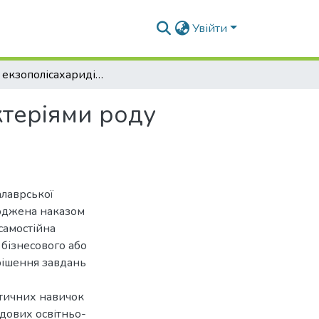
Увійти
Синтез екзополісахаридів молочнокислими бактеріями роду Lactibacillus
ктеріями роду
алаврської
ерджена наказом
самостійна
 бізнесового або
рішення завдань
ктичних навичок
адових освітньо-