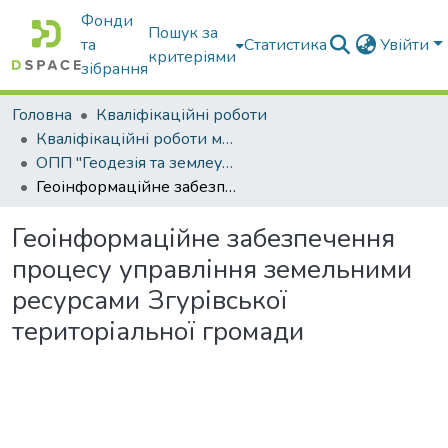
Фонди
Пошук за
та
Статистика
Увійти
критеріями
зібрання
Головна
Кваліфікаційні роботи
Кваліфікаційні роботи магістрів
ОПП "Геодезія та землеустрій"
Геоінформаційне забезпечення процесу управління земельними ресурсами Згурівської територіальної громади
Геоінформаційне забезпечення
процесу управління земельними
ресурсами Згурівської
територіальної громади