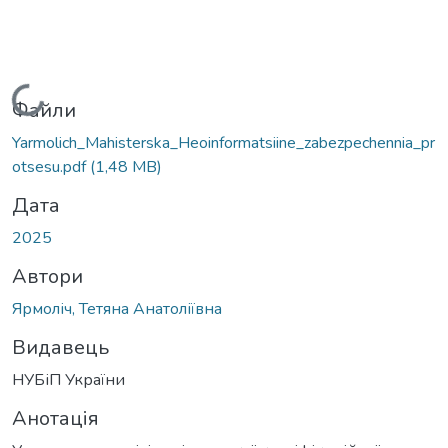
Вантажиться...
Файли
Yarmolich_Mahisterska_Heoinformatsiine_zabezpechennia_pr
otsesu.pdf
(1,48 MB)
Дата
2025
Автори
Ярмоліч, Тетяна Анатоліївна
Видавець
НУБіП України
Анотація